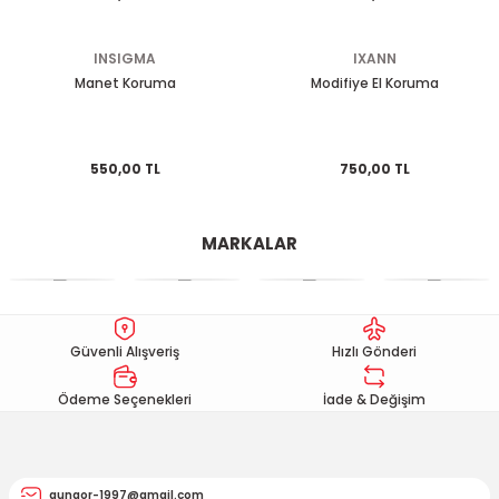
EGSOZ
Nc 700
INSIGMA
IXANN
M ÜRÜNLERİ
Pcx 125-150
Manet Koruma
Modifiye El Koruma
 EKİPMANLARI
Spacy
550,00 TL
750,00 TL
Today
MARKALAR
Güvenli Alışveriş
Hızlı Gönderi
Ödeme Seçenekleri
İade & Değişim
gungor-1997@gmail.com