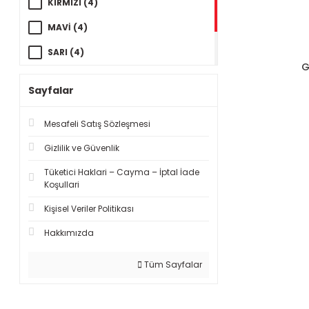
KIRMIZI (4)
MAVİ (4)
SARI (4)
G
SİYAH (4)
Sayfalar
YEŞİL (1)
Mesafeli Satış Sözleşmesi
Gizlilik ve Güvenlik
Tüketici Haklari – Cayma – İptal İade
Koşullari
Kişisel Veriler Politikası
Hakkımızda
Tüm Sayfalar