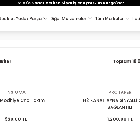
15:00'e Kadar Verilen Siparişler Aynı Gün Kargo'da!
osiklet Yedek Parça
Diğer Malzemeler
Tüm Markalar
İlet
kiler
Toplam 18 
INSIGMA
PROTAPER
Modifiye Cnc Takım
H2 KANAT AYNA SİNYALLİ
BAĞLANTILI
950,00 TL
1.200,00 TL