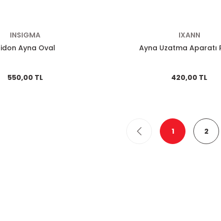
INSIGMA
IXANN
idon Ayna Oval
Ayna Uzatma Aparatı R
550,00 TL
420,00 TL
1
2