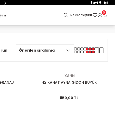
Bayi Girişi
0
işim
Ne aramıştınız
ürün
IXANN
 GRANAJ
H2 KANAT AYNA GİDON BÜYÜK
950,00 TL