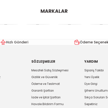
MARKALAR
Hızlı Gönderi
Ödeme Seçenekl
SÖZLEŞMELER
YARDIM
Mesafeli Satış Sözleşmesi
Sipariş Takibi
z
Gizlilik ve Güvenlik
Yeni Üyelik
Ödeme ve Teslimat
Üye Girişi
Garanti Şartları
Şifremi Unuttum
İade ve İptal Şartları
Sıkça Sorulan S
Havale Bildirim Formu
Sepetiniz