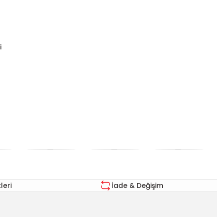
i
eri
İade & Değişim