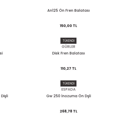
An125 Ön Fren Balatası
150,00 TL
TÜKENDİ
GÜRLER
si
Disk Fren Balatası
110,27 TL
TÜKENDİ
ESPADA
Dişli
Gw 250 İnozuma Ön Dşli
268,78 TL