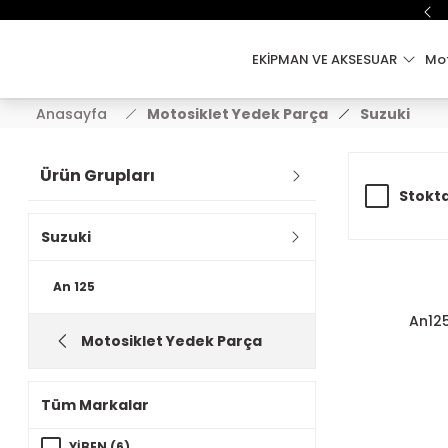
EKİPMAN VE AKSESUAR
Mot
Anasayfa
Motosiklet Yedek Parça
Suzuki
Ürün Grupları
Stokta
Suzuki
An 125
An125
Motosiklet Yedek Parça
Tüm Markalar
YİBEN (6)