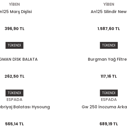
YİBEN
YİBEN
n125 Marş Dişlisi
An125 Silindir New
396,90 TL
1.587,60 TL
TÜKENDİ
TÜKENDİ
GMAN DİSK BALATA
Burgman Yağ Filtre
262,50 TL
117,16 TL
TÜKENDİ
TÜKENDİ
ESPADA
ESPADA
briyaj Balatası Hysoung
Gw 250 İnozuma Arka 
565,14 TL
689,19 TL