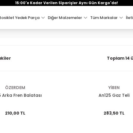
15:00'e Kadar Verilen Siparişler Aynı Gün Kargo'da!
osiklet Yedek Parça
Diğer Malzemeler
Tüm Markalar
İlet
kiler
Toplam 14 
ÖZERDEM
YİBEN
 Arka Fren Balatası
An125 Gaz Teli
210,00 TL
283,50 TL