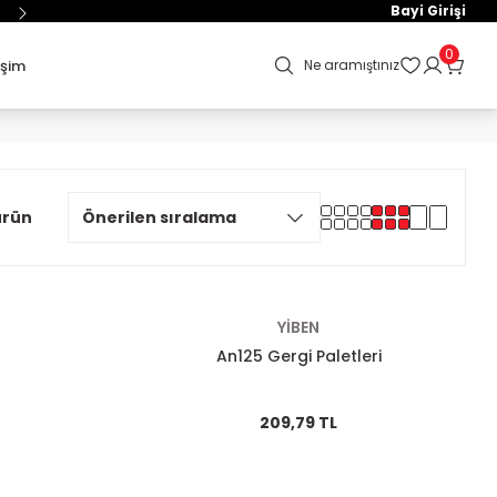
Bayi Girişi
0
işim
Ne aramıştınız
ürün
YİBEN
An125 Gergi Paletleri
209,79 TL