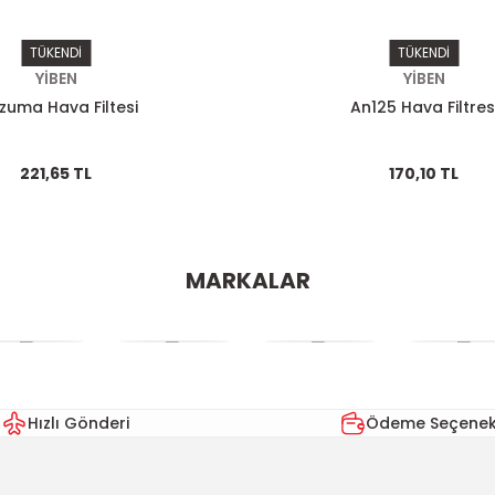
TÜKENDİ
TÜKENDİ
YİBEN
YİBEN
zuma Hava Filtesi
An125 Hava Filtres
221,65 TL
170,10 TL
MARKALAR
Hızlı Gönderi
Ödeme Seçenekl