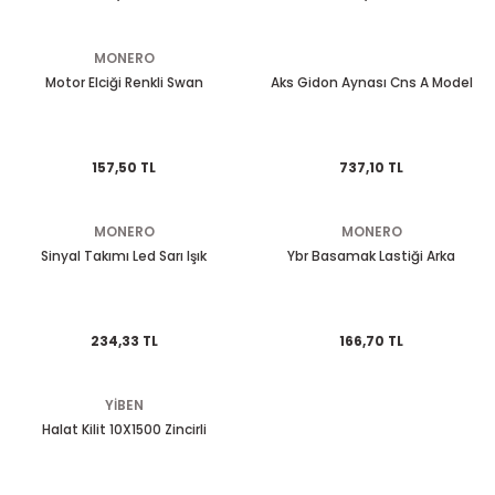
EGSOZ
Nc 700
MONERO
M ÜRÜNLERİ
Pcx 125-150
Motor Elciği Renkli Swan
Aks Gidon Aynası Cns A Model
 EKİPMANLARI
Spacy
157,50 TL
737,10 TL
Today
MONERO
MONERO
Sinyal Takımı Led Sarı Işık
Ybr Basamak Lastiği Arka
234,33 TL
166,70 TL
YİBEN
Halat Kilit 10X1500 Zincirli