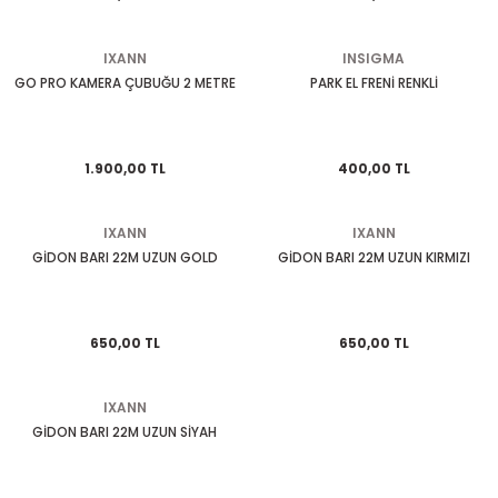
EGSOZ
Nc 700
IXANN
INSIGMA
M ÜRÜNLERİ
Pcx 125-150
GO PRO KAMERA ÇUBUĞU 2 METRE
PARK EL FRENİ RENKLİ
 EKİPMANLARI
Spacy
1.900,00 TL
400,00 TL
Today
IXANN
IXANN
GİDON BARI 22M UZUN GOLD
GİDON BARI 22M UZUN KIRMIZI
650,00 TL
650,00 TL
IXANN
GİDON BARI 22M UZUN SİYAH