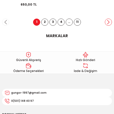
650,00 TL
1
2
3
4
..
11
MARKALAR
Güvenli Alışveriş
Hızlı Gönderi
Ödeme Seçenekleri
İade & Değişim
gungor-1997@gmail.com
0(501) 148 40 97