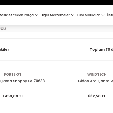
15:00'e Kadar Verilen Siparişler Aynı Gün Kargo'da!
Hoşgeldiniz !
Whatsapp İletişim için 0501 148 40 97
osiklet Yedek Parça
Diğer Malzemeler
Tüm Markalar
İlet
2000 TL VE ÜZERİ KARGO ÜCRETSİZ !
UCU
kiler
Toplam 70 
FORTE GT
WINDTECH
 Çanta Snoppy Gt 70633
Gidon Ara Çanta 
1.450,00 TL
682,50 TL