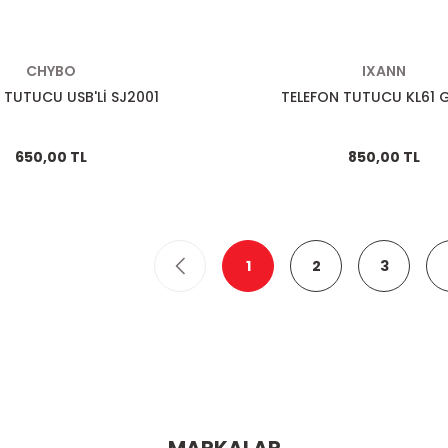
CHYBO
IXANN
 TUTUCU USB'Lİ SJ2001
TELEFON TUTUCU KL61 
650,00 TL
850,00 TL
1
2
3