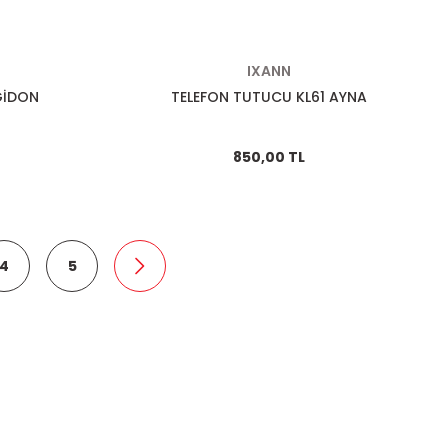
IXANN
GİDON
TELEFON TUTUCU KL61 AYNA
850,00 TL
4
5