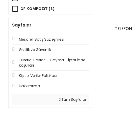
GP KOMPOZİT (6)
AUK (4)
Sayfalar
TELEFON
KNMASTER (3)
Mesafeli Satış Sözleşmesi
CHYBO (2)
Gizlilik ve Güvenlik
WINDTECH (2)
Tüketici Haklari – Cayma – İptal İade
FORTE GT (1)
Koşullari
GOGO (1)
Kişisel Veriler Politikası
KRYPT10 (1)
Hakkımızda
MONERO (1)
Tüm Sayfalar
MOTOWOLF (1)
NERO (1)
NUCROTECH (1)