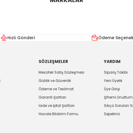
MARKALAR
Hızlı Gönderi
Ödeme Seçenekl
SÖZLEŞMELER
YARDIM
Mesafeli Satış Sözleşmesi
Sipariş Takibi
z
Gizlilik ve Güvenlik
Yeni Üyelik
Ödeme ve Teslimat
Üye Girişi
Garanti Şartları
Şifremi Unuttum
İade ve İptal Şartları
Sıkça Sorulan S
Havale Bildirim Formu
Sepetiniz