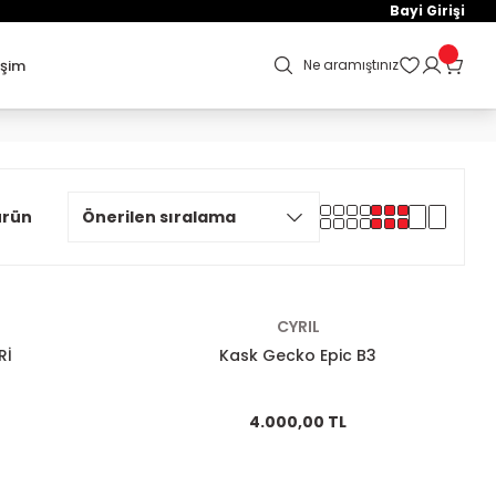
Bayi Girişi
işim
Ne aramıştınız
ürün
CYRIL
Rİ
Kask Gecko Epic B3
4.000,00 TL