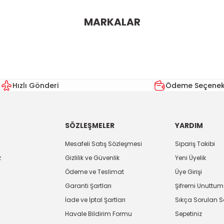
MARKALAR
Hızlı Gönderi
Ödeme Seçenekl
SÖZLEŞMELER
YARDIM
Mesafeli Satış Sözleşmesi
Sipariş Takibi
z
Gizlilik ve Güvenlik
Yeni Üyelik
Ödeme ve Teslimat
Üye Girişi
Garanti Şartları
Şifremi Unuttum
İade ve İptal Şartları
Sıkça Sorulan S
Havale Bildirim Formu
Sepetiniz