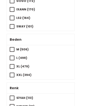
GOGO (172)
IXANN (170)
LS2 (164)
SWAY (101)
FORTE GT (94)
Beden
GP KOMPOZİT (88)
M (506)
INSIGMA (72)
L (499)
JK (33)
XL (479)
AXXIS (31)
XXL (394)
MAXEM (26)
S (392)
VENOM (25)
Renk
3XL (69)
NERO (22)
SİYAH (113)
XS (34)
WINDTECH (22)