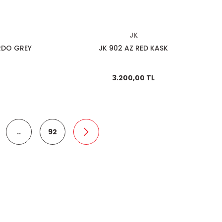
JK
RDO GREY
JK 902 AZ RED KASK
3.200,00 TL
..
92