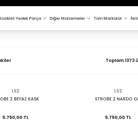
15:00'e Kadar Verilen Siparişler Aynı Gün Kargo'da!
Hoşgeldiniz !
Whatsapp İletişim için 0501 148 40 97
osiklet Yedek Parça
Diğer Malzemeler
Tüm Markalar
İlet
2000 TL VE ÜZERİ KARGO ÜCRETSİZ !
kiler
Toplam 1373 
LS2
LS2
OBE 2 BEYAZ KASK
STROBE 2 NARDO G
5.750,00 TL
5.750,00 TL