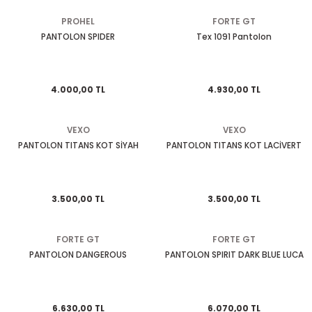
KASK CAMLARI
TELEFONLUK
KUYRUK ÇANTA
MESNET PAD
PERFORMANS EGSOZ
Cbr 125
Nostalji Zn-Znu
Wildcat
PROHEL
FORTE GT
PANTOLON SPIDER
Tex 1091 Pantolon
 SİSTEMLERİ
KASK YEDEK PARÇA VE DİĞER
SEKTÖREL ÇANTALAR
TANK PAD VE SETLERİ
REFLEKTİF ÜRÜNLER
Cbr 250
Revival 50
K PAD SETLERİ
MODÜLER KASK
SIRT ÇANTA
TEKLİ STİCKER
SEHPA VE KALDIRAÇLAR
Cbr 600
Strada
4.000,00 TL
4.930,00 TL
TOPCASE ÇANTA
YAN PAD
SİPERLİK CAMI
Crf 250
Turismo 50
VEXO
VEXO
PANTOLON TITANS KOT SİYAH
PANTOLON TITANS KOT LACİVERT
OZ
SİSSY BAR
Dio 110
WİNG 50
 KORUMA
TAG + AKILLI KART
Dylan - Psi
Zone
3.500,00 TL
3.500,00 TL
ÜNLERİ
TEÇHİZAT TUTUCU VE APARATLAR
Fizy
FORTE GT
FORTE GT
eri
YAĞMURLUK
Forza
PANTOLON DANGEROUS
PANTOLON SPIRIT DARK BLUE LUCA
Msx
6.630,00 TL
6.070,00 TL