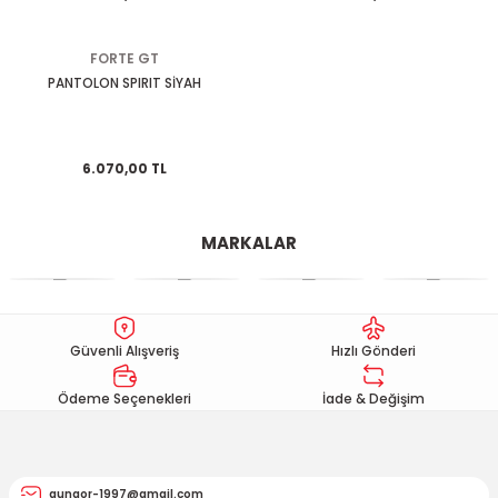
EGSOZ
Nc 700
FORTE GT
M ÜRÜNLERİ
Pcx 125-150
PANTOLON SPIRIT SİYAH
 EKİPMANLARI
Spacy
6.070,00 TL
Today
MARKALAR
Güvenli Alışveriş
Hızlı Gönderi
Ödeme Seçenekleri
İade & Değişim
gungor-1997@gmail.com