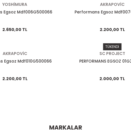
YOSHİMURA
AKRAPOVİC
s Egsoz Mdf006G500066
Performans Egsoz Mdf00
2.650,00 TL
2.200,00 TL
TÜKENDİ
AKRAPOVİC
SC PROJECT
ns Egsoz Mdf010G500066
PERFORMANS EGSOZ 01G2
2.200,00 TL
2.000,00 TL
MARKALAR