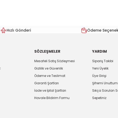
Hızlı Gönderi
Ödeme Seçenekl
SÖZLEŞMELER
YARDIM
Mesafeli Satış Sözleşmesi
Sipariş Takibi
z
Gizlilik ve Güvenlik
Yeni Üyelik
Ödeme ve Teslimat
Üye Girişi
Garanti Şartları
Şifremi Unuttum
İade ve İptal Şartları
Sıkça Sorulan S
Havale Bildirim Formu
Sepetiniz