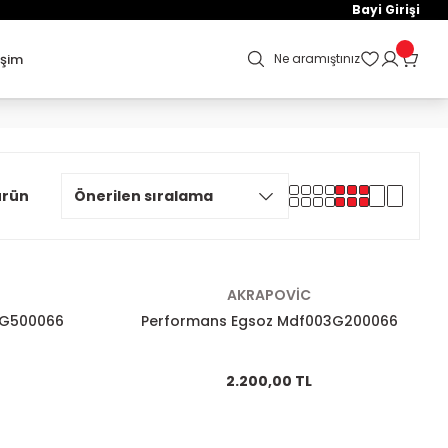
Bayi Girişi
işim
Ne aramıştınız
ürün
AKRAPOVİC
5G500066
Performans Egsoz Mdf003G200066
2.200,00 TL