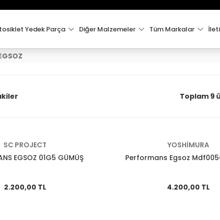
15:00'e Kadar Verilen Siparişler Aynı Gün Kargo'da!
Hoşgeldiniz !
Whatsapp İletişim için 0501 148 40 97
osiklet Yedek Parça
Diğer Malzemeler
Tüm Markalar
İlet
2000 TL VE ÜZERİ KARGO ÜCRETSİZ !
EGSOZ
kiler
Toplam 9 
SC PROJECT
YOSHİMURA
ANS EGSOZ 01G5 GÜMÜŞ
Performans Egsoz Mdf00
2.200,00 TL
4.200,00 TL