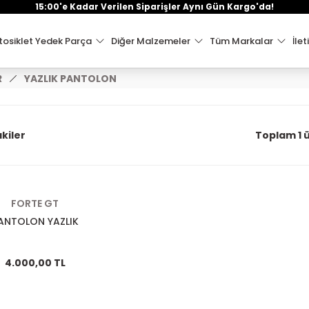
15:00'e Kadar Verilen Siparişler Aynı Gün Kargo'da!
osiklet Yedek Parça
Diğer Malzemeler
Tüm Markalar
İlet
R
YAZLIK PANTOLON
kiler
Toplam 1 
FORTE GT
ANTOLON YAZLIK
4.000,00 TL