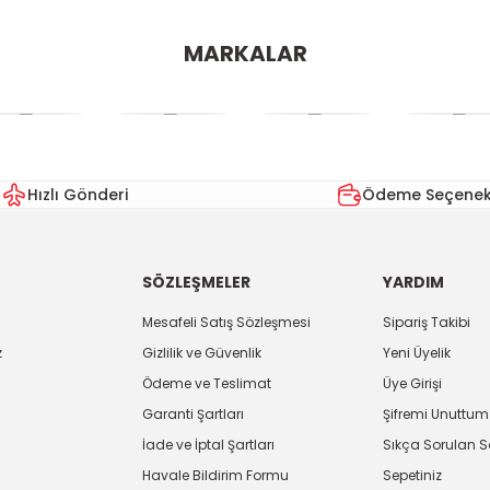
MARKALAR
Hızlı Gönderi
Ödeme Seçenekl
SÖZLEŞMELER
YARDIM
Mesafeli Satış Sözleşmesi
Sipariş Takibi
z
Gizlilik ve Güvenlik
Yeni Üyelik
Ödeme ve Teslimat
Üye Girişi
Garanti Şartları
Şifremi Unuttum
İade ve İptal Şartları
Sıkça Sorulan S
Havale Bildirim Formu
Sepetiniz