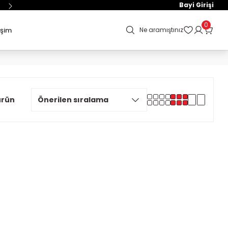
Bayi Girişi
0
işim
Ne aramıştınız
ürün