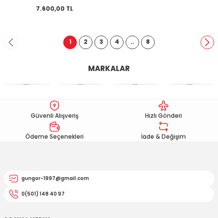
7.600,00 TL
1
2
3
4
..
8
MARKALAR
Güvenli Alışveriş
Hızlı Gönderi
Ödeme Seçenekleri
İade & Değişim
gungor-1997@gmail.com
0(501) 148 40 97