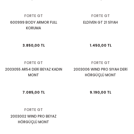
EGSOZ
Nc 700
FORTE GT
FORTE GT
M ÜRÜNLERİ
Pcx 125-150
600999 BODY ARMOR FULL
ELDİVEN GT 21 SİYAH
KORUMA
 EKİPMANLARI
Spacy
3.850,00 TL
1.450,00 TL
Today
FORTE GT
FORTE GT
2003055 AR54 DERİ BEYAZ KADIN
2003006 WIND PRO SIYAH DERİ
MONT
HÖRGÜÇLÜ MONT
7.085,00 TL
9.190,00 TL
FORTE GT
2003002 WIND PRO BEYAZ
HÖRGÜÇLÜ MONT