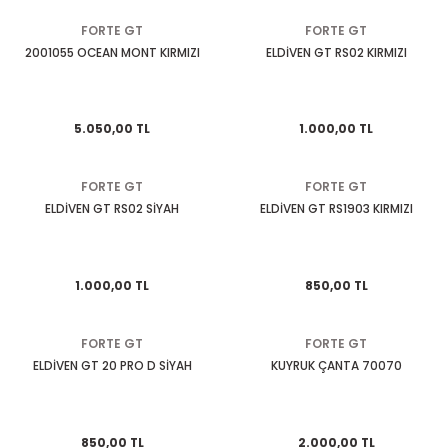
KASK CAMLARI
TELEFONLUK
KUYRUK ÇANTA
MESNET PAD
PERFORMANS EGSOZ
Cbr 125
Nostalji Zn-Znu
Wildcat
FORTE GT
FORTE GT
2001055 OCEAN MONT KIRMIZI
ELDİVEN GT RS02 KIRMIZI
 SİSTEMLERİ
KASK YEDEK PARÇA VE DİĞER
SEKTÖREL ÇANTALAR
TANK PAD VE SETLERİ
REFLEKTİF ÜRÜNLER
Cbr 250
Revival 50
K PAD SETLERİ
MODÜLER KASK
SIRT ÇANTA
TEKLİ STİCKER
SEHPA VE KALDIRAÇLAR
Cbr 600
Strada
5.050,00 TL
1.000,00 TL
TOPCASE ÇANTA
YAN PAD
SİPERLİK CAMI
Crf 250
Turismo 50
FORTE GT
FORTE GT
ELDİVEN GT RS02 SİYAH
ELDİVEN GT RS1903 KIRMIZI
OZ
SİSSY BAR
Dio 110
WİNG 50
 KORUMA
TAG + AKILLI KART
Dylan - Psi
Zone
1.000,00 TL
850,00 TL
ÜNLERİ
TEÇHİZAT TUTUCU VE APARATLAR
Fizy
FORTE GT
FORTE GT
eri
YAĞMURLUK
Forza
ELDİVEN GT 20 PRO D SİYAH
KUYRUK ÇANTA 70070
Msx
850,00 TL
2.000,00 TL