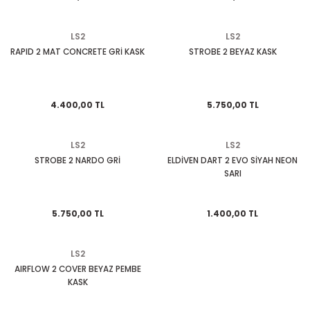
EGSOZ
Nc 700
LS2
LS2
M ÜRÜNLERİ
Pcx 125-150
RAPID 2 MAT CONCRETE GRİ KASK
STROBE 2 BEYAZ KASK
 EKİPMANLARI
Spacy
4.400,00 TL
5.750,00 TL
Today
LS2
LS2
STROBE 2 NARDO GRİ
ELDİVEN DART 2 EVO SİYAH NEON
SARI
5.750,00 TL
1.400,00 TL
LS2
AIRFLOW 2 COVER BEYAZ PEMBE
KASK