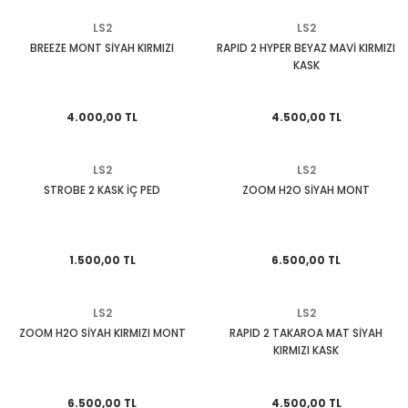
KASK CAMLARI
TELEFONLUK
KUYRUK ÇANTA
MESNET PAD
PERFORMANS EGSOZ
Cbr 125
Nostalji Zn-Znu
Wildcat
LS2
LS2
BREEZE MONT SİYAH KIRMIZI
RAPID 2 HYPER BEYAZ MAVİ KIRMIZI
KASK
 SİSTEMLERİ
KASK YEDEK PARÇA VE DİĞER
SEKTÖREL ÇANTALAR
TANK PAD VE SETLERİ
REFLEKTİF ÜRÜNLER
Cbr 250
Revival 50
K PAD SETLERİ
MODÜLER KASK
SIRT ÇANTA
TEKLİ STİCKER
SEHPA VE KALDIRAÇLAR
Cbr 600
Strada
4.000,00 TL
4.500,00 TL
TOPCASE ÇANTA
YAN PAD
SİPERLİK CAMI
Crf 250
Turismo 50
LS2
LS2
STROBE 2 KASK İÇ PED
ZOOM H2O SİYAH MONT
OZ
SİSSY BAR
Dio 110
WİNG 50
 KORUMA
TAG + AKILLI KART
Dylan - Psi
Zone
1.500,00 TL
6.500,00 TL
ÜNLERİ
TEÇHİZAT TUTUCU VE APARATLAR
Fizy
LS2
LS2
eri
YAĞMURLUK
Forza
ZOOM H2O SİYAH KIRMIZI MONT
RAPID 2 TAKAROA MAT SİYAH
KIRMIZI KASK
Msx
6.500,00 TL
4.500,00 TL