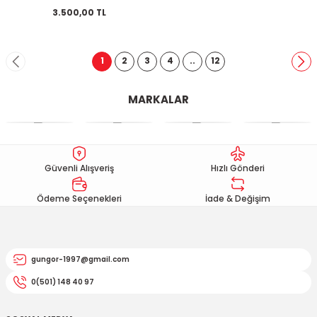
3.500,00 TL
1
2
3
4
..
12
MARKALAR
Güvenli Alışveriş
Hızlı Gönderi
Ödeme Seçenekleri
İade & Değişim
gungor-1997@gmail.com
0(501) 148 40 97