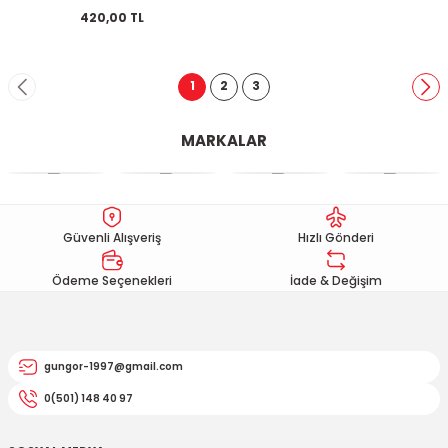
420,00 TL
1
2
3
MARKALAR
Güvenli Alışveriş
Hızlı Gönderi
Ödeme Seçenekleri
İade & Değişim
gungor-1997@gmail.com
0(501) 148 40 97