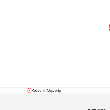
Bu ürünün fiyat bilgisi, resim, ürün açıklamalarında ve diğer kon
Görüş ve önerileriniz için teşekkür ederiz.
Ürün resmi kalitesiz, bozuk veya görüntülenemiyor.
Ürün açıklamasında eksik bilgiler bulunuyor.
Ürün bilgilerinde hatalar bulunuyor.
Güvenli Alışveriş
Ürün fiyatı diğer sitelerden daha pahalı.
Bu ürüne benzer farklı alternatifler olmalı.