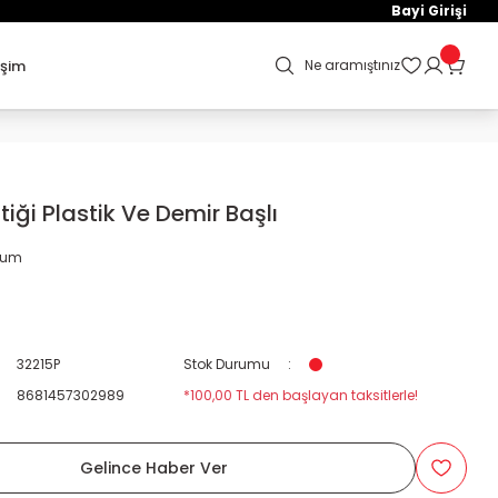
Bayi Girişi
işim
Ne aramıştınız
iği Plastik Ve Demir Başlı
orum
32215P
Stok Durumu
8681457302989
*100,00 TL den başlayan taksitlerle!
Gelince Haber Ver