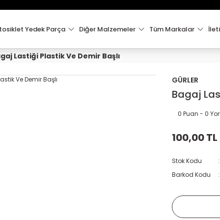
15:00'e Kadar Verilen Siparişler Aynı Gün Kargo'da!
Hoşgeldiniz !
Whatsapp İletişim için 0501 148 40 97
osiklet Yedek Parça
Diğer Malzemeler
Tüm Markalar
İlet
2000 TL VE ÜZERİ KARGO ÜCRETSİZ !
gaj Lastiği Plastik Ve Demir Başlı
GÜRLER
Bagaj Last
0 Puan - 0 Y
100,00 TL
Stok Kodu
Barkod Kodu