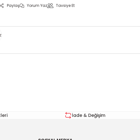
Paylaş
Yorum Yaz
Tavsiye Et
z
za iletebilirsiniz.
eri
İade & Değişim