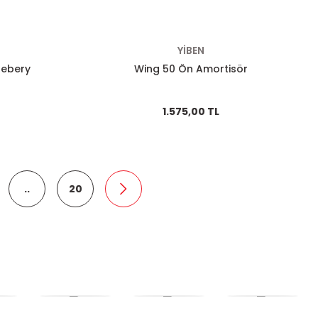
YİBEN
uebery
Wing 50 Ön Amortisör
1.575,00 TL
..
20