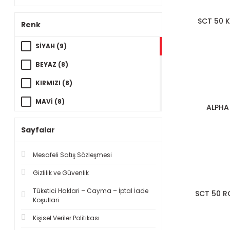
SCT 50 
Renk
SİYAH (9)
BEYAZ (8)
KIRMIZI (8)
MAVİ (8)
ALPHA
GRİ (6)
Sayfalar
FÜME (5)
Mesafeli Satış Sözleşmesi
AÇIK GRİ (2)
Gizlilik ve Güvenlik
GÜMÜŞ (2)
Tüketici Haklari – Cayma – İptal İade
SCT 50 
KARBON (2)
Koşullari
KOYU GRİ (2)
Kişisel Veriler Politikası