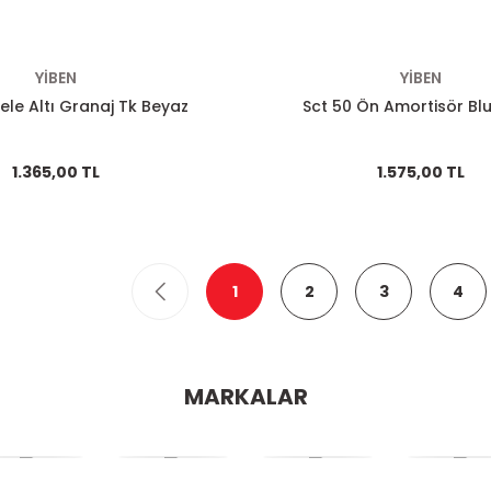
YİBEN
YİBEN
Sele Altı Granaj Tk Beyaz
Sct 50 Ön Amortisör Bl
1.365,00 TL
1.575,00 TL
1
2
3
4
MARKALAR