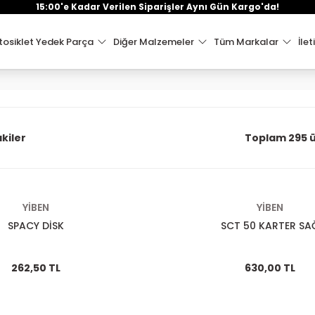
15:00'e Kadar Verilen Siparişler Aynı Gün Kargo'da!
osiklet Yedek Parça
Diğer Malzemeler
Tüm Markalar
İlet
kiler
Toplam 295 
YİBEN
YİBEN
SPACY DİSK
SCT 50 KARTER SA
262,50 TL
630,00 TL