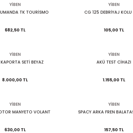
YİBEN
YİBEN
KUMANDA TK TOURİSMO
CG 125 DEBRİYAJ KOLU 
682,50 TL
105,00 TL
YİBEN
YİBEN
 KAPORTA SETİ BEYAZ
AKÜ TEST CİHAZI
8.000,00 TL
1.155,00 TL
YİBEN
YİBEN
ROTOR MANYETO VOLANT
SPACY ARKA FREN BALATA
630,00 TL
157,50 TL