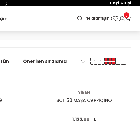
Bayi Girişi
0
işim
Ne aramıştınız
ürün
YİBEN
Ğ
SCT 50 MAŞA CAPPİÇİNO
1.155,00 TL