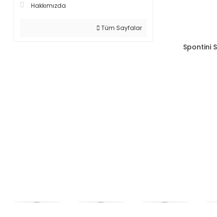
MOR (2)
Hakkımızda
AÇIK (1)
Tüm Sayfalar
KOYU (1)
Spontini 
MAT MAVİ (1)
MAT SİYAH (1)
NARDO GRİ (1)