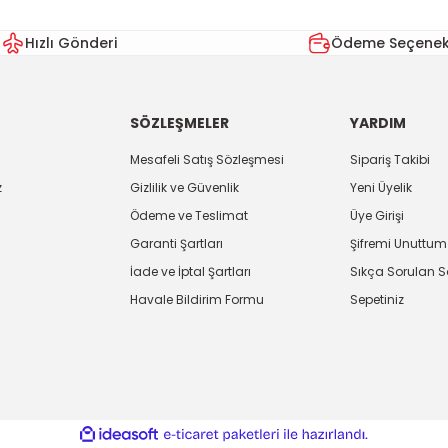
Hızlı Gönderi
Ödeme Seçenekl
SÖZLEŞMELER
YARDIM
Mesafeli Satış Sözleşmesi
Sipariş Takibi
z
Gizlilik ve Güvenlik
Yeni Üyelik
Ödeme ve Teslimat
Üye Girişi
Garanti Şartları
Şifremi Unuttum
İade ve İptal Şartları
Sıkça Sorulan S
Havale Bildirim Formu
Sepetiniz
ile
ideasoft
e-