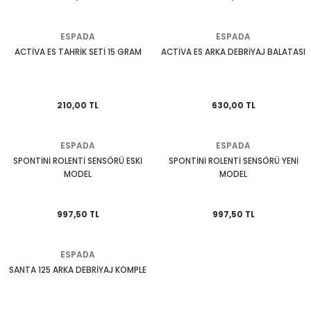
EGSOZ
Nc 700
ESPADA
ESPADA
M ÜRÜNLERİ
Pcx 125-150
ACTİVA ES TAHRİK SETİ 15 GRAM
ACTİVA ES ARKA DEBRİYAJ BALATASI
 EKİPMANLARI
Spacy
210,00 TL
630,00 TL
Today
ESPADA
ESPADA
SPONTİNİ ROLENTİ SENSÖRÜ ESKİ
SPONTİNİ ROLENTİ SENSÖRÜ YENİ
MODEL
MODEL
997,50 TL
997,50 TL
ESPADA
SANTA 125 ARKA DEBRİYAJ KOMPLE