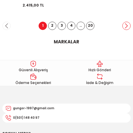
2.415,00 TL
1
2
3
4
..
20
MARKALAR
Güvenli Alışveriş
Hızlı Gönderi
Ödeme Seçenekleri
İade & Değişim
gungor-1997@gmail.com
0(501) 148 40 97