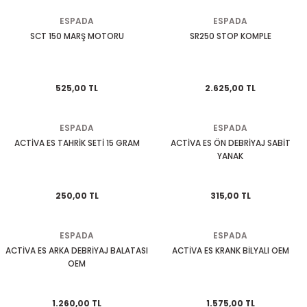
KASK CAMLARI
TELEFONLUK
KUYRUK ÇANTA
MESNET PAD
PERFORMANS EGSOZ
Cbr 125
Nostalji Zn-Znu
Wildcat
ESPADA
ESPADA
SCT 150 MARŞ MOTORU
SR250 STOP KOMPLE
 SİSTEMLERİ
KASK YEDEK PARÇA VE DİĞER
SEKTÖREL ÇANTALAR
TANK PAD VE SETLERİ
REFLEKTİF ÜRÜNLER
Cbr 250
Revival 50
K PAD SETLERİ
MODÜLER KASK
SIRT ÇANTA
TEKLİ STİCKER
SEHPA VE KALDIRAÇLAR
Cbr 600
Strada
525,00 TL
2.625,00 TL
TOPCASE ÇANTA
YAN PAD
SİPERLİK CAMI
Crf 250
Turismo 50
ESPADA
ESPADA
ACTİVA ES TAHRİK SETİ 15 GRAM
ACTİVA ES ÖN DEBRİYAJ SABİT
OZ
SİSSY BAR
Dio 110
WİNG 50
YANAK
 KORUMA
TAG + AKILLI KART
Dylan - Psi
Zone
250,00 TL
315,00 TL
ÜNLERİ
TEÇHİZAT TUTUCU VE APARATLAR
Fizy
ESPADA
ESPADA
eri
YAĞMURLUK
Forza
ACTİVA ES ARKA DEBRİYAJ BALATASI
ACTİVA ES KRANK BİLYALI OEM
OEM
Msx
1.260,00 TL
1.575,00 TL