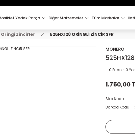
15:00'e Kadar Verilen Siparişler Aynı Gün Kargo'da!
Hoşgeldiniz !
Whatsapp İletişim için 0501 148 40 97
osiklet Yedek Parça
Diğer Malzemeler
Tüm Markalar
İlet
2000 TL VE ÜZERİ KARGO ÜCRETSİZ !
Oringi Zincirler
525HX128 ORİNGLİ ZİNCİR SFR
MONERO
525HX128 
0 Puan - 0 Y
1.750,00 
Stok Kodu
Barkod Kodu