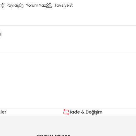
Paylaş
Yorum Yaz
Tavsiye Et
z
za iletebilirsiniz.
eri
İade & Değişim