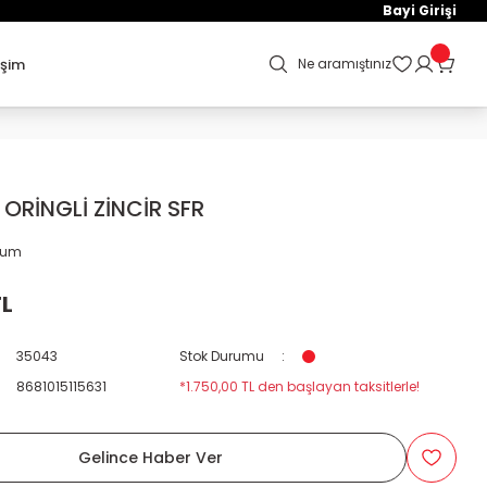
Bayi Girişi
işim
Ne aramıştınız
ORİNGLİ ZİNCİR SFR
orum
TL
35043
Stok Durumu
8681015115631
*1.750,00 TL den başlayan taksitlerle!
Gelince Haber Ver