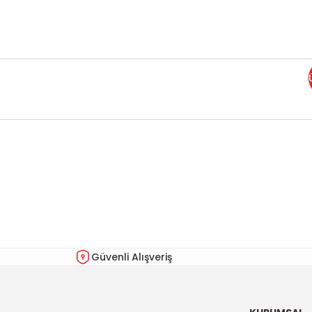
Bu ürünün fiyat bilgisi, resim, ürün açıklamalarında ve diğer kon
Görüş ve önerileriniz için teşekkür ederiz.
Ürün resmi kalitesiz, bozuk veya görüntülenemiyor.
Ürün açıklamasında eksik bilgiler bulunuyor.
Ürün bilgilerinde hatalar bulunuyor.
Güvenli Alışveriş
Ürün fiyatı diğer sitelerden daha pahalı.
Bu ürüne benzer farklı alternatifler olmalı.