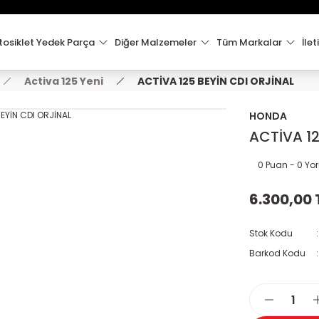
15:00'e Kadar Verilen Siparişler Aynı Gün Kargo'da!
Hoşgeldiniz !
Whatsapp İletişim için 0501 148 40 97
osiklet Yedek Parça
Diğer Malzemeler
Tüm Markalar
İlet
2000 TL VE ÜZERİ KARGO ÜCRETSİZ !
Activa 125 Yeni
ACTİVA 125 BEYİN CDI ORJİNAL
HONDA
ACTİVA 12
0 Puan - 0 Y
6.300,00 
Stok Kodu
Barkod Kodu