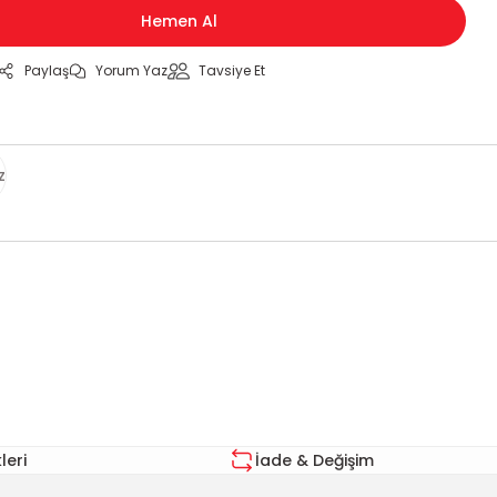
Hemen Al
Paylaş
Yorum Yaz
Tavsiye Et
z
za iletebilirsiniz.
eri
İade & Değişim