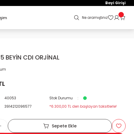
Bayi Girişi
işim
Ne aramıştınız
5 BEYİN CDI ORJİNAL
orum
TL
40053
Stok Durumu
3914212096577
*6.300,00 TL den başlayan taksitlerle!
Sepete Ekle