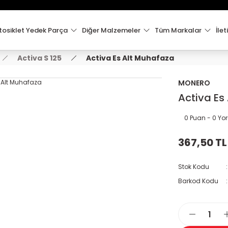
15:00'e Kadar Verilen Siparişler Aynı Gün Kargo'da!
Hoşgeldiniz !
Whatsapp İletişim için 0501 148 40 97
osiklet Yedek Parça
Diğer Malzemeler
Tüm Markalar
İlet
2000 TL VE ÜZERİ KARGO ÜCRETSİZ !
Activa S 125
Activa Es Alt Muhafaza
MONERO
Activa Es
0 Puan - 0 Y
367,50 TL
Stok Kodu
Barkod Kodu