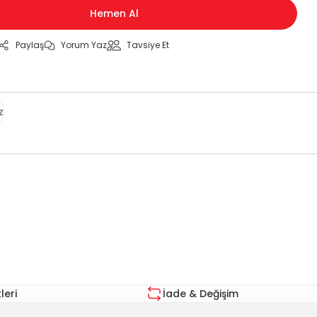
Hemen Al
Paylaş
Yorum Yaz
Tavsiye Et
z
za iletebilirsiniz.
eri
İade & Değişim