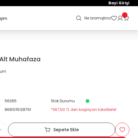
Bayi Girişi
işim
Ne aramıştınız
 Alt Muhafaza
orum
56365
Stok Durumu
8681015128761
*367,50 TL den başlayan taksitlerle!
Sepete Ekle