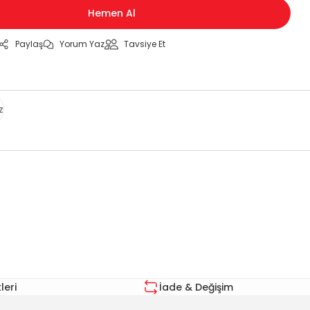
Hemen Al
Paylaş
Yorum Yaz
Tavsiye Et
z
za iletebilirsiniz.
eri
İade & Değişim