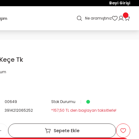
Bayi Girişi
işim
Ne aramıştınız
 Keçe Tk
orum
00649
Stok Durumu
3914212065252
*157,50 TL den başlayan taksitlerle!
Sepete Ekle