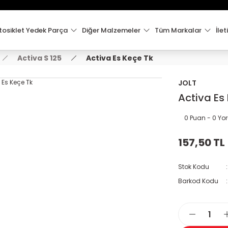
15:00'e Kadar Verilen Siparişler Aynı Gün Kargo'da!
Hoşgeldiniz !
Whatsapp İletişim için 0501 148 40 97
osiklet Yedek Parça
Diğer Malzemeler
Tüm Markalar
İlet
2000 TL VE ÜZERİ KARGO ÜCRETSİZ !
Activa S 125
Activa Es Keçe Tk
JOLT
Activa Es
0 Puan - 0 Y
157,50 TL
Stok Kodu
Barkod Kodu