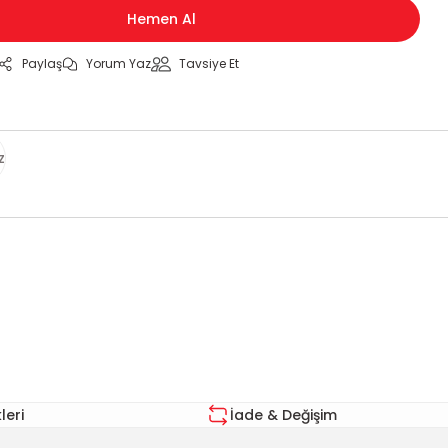
Hemen Al
Paylaş
Yorum Yaz
Tavsiye Et
z
za iletebilirsiniz.
eri
İade & Değişim