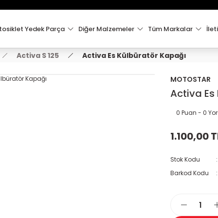
15:00'e Kadar Verilen Siparişler Aynı Gün Kargo'da!
Hoşgeldiniz !
Whatsapp İletişim için 0501 148 40 97
osiklet Yedek Parça
Diğer Malzemeler
Tüm Markalar
İlet
2000 TL VE ÜZERİ KARGO ÜCRETSİZ !
Activa S 125
Activa Es Külbüratör Kapağı
MOTOSTAR
Activa Es
0 Puan - 0 Y
1.100,00 T
Stok Kodu
Barkod Kodu