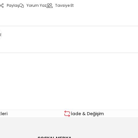
Paylaş
Yorum Yaz
Tavsiye Et
z
za iletebilirsiniz.
eri
İade & Değişim