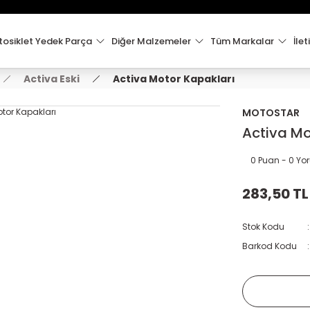
15:00'e Kadar Verilen Siparişler Aynı Gün Kargo'da!
Hoşgeldiniz !
Whatsapp İletişim için 0501 148 40 97
osiklet Yedek Parça
Diğer Malzemeler
Tüm Markalar
İlet
2000 TL VE ÜZERİ KARGO ÜCRETSİZ !
Activa Eski
Activa Motor Kapakları
MOTOSTAR
Activa Mo
0 Puan - 0 Y
283,50 TL
Stok Kodu
Barkod Kodu