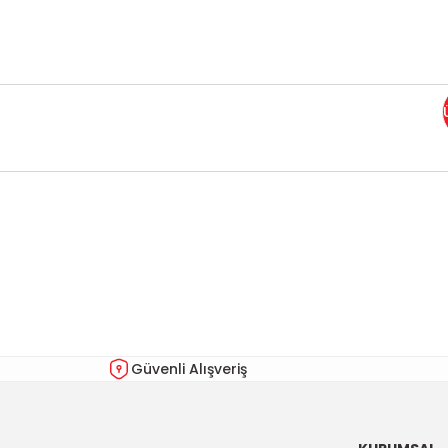
Bu ürünün fiyat bilgisi, resim, ürün açıklamalarında ve diğer kon
Görüş ve önerileriniz için teşekkür ederiz.
Ürün resmi kalitesiz, bozuk veya görüntülenemiyor.
Ürün açıklamasında eksik bilgiler bulunuyor.
Ürün bilgilerinde hatalar bulunuyor.
Güvenli Alışveriş
Ürün fiyatı diğer sitelerden daha pahalı.
Bu ürüne benzer farklı alternatifler olmalı.