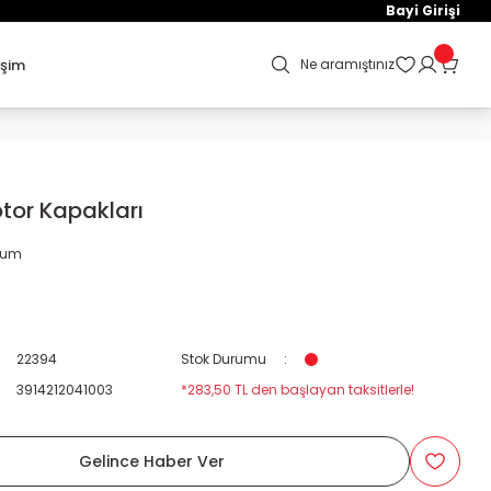
Bayi Girişi
işim
Ne aramıştınız
tor Kapakları
orum
22394
Stok Durumu
3914212041003
*283,50 TL den başlayan taksitlerle!
Gelince Haber Ver