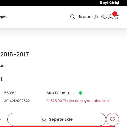
Bayi Girişi
işim
Ne aramıştınız
 2015-2017
orum
TL
56916P
Stok Durumu
3914212002622
*1.575,00 TL den başlayan taksitlerle!
Sepete Ekle