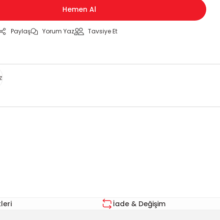
Hemen Al
Paylaş
Yorum Yaz
Tavsiye Et
z
za iletebilirsiniz.
eri
İade & Değişim