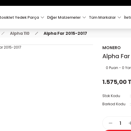
15:00'e Kadar Verilen Siparişler Aynı Gün Kargo'da!
Hoşgeldiniz !
Whatsapp İletişim için 0501 148 40 97
osiklet Yedek Parça
Diğer Malzemeler
Tüm Markalar
İlet
2000 TL VE ÜZERİ KARGO ÜCRETSİZ !
Alpha 110
Alpha Far 2015-2017
MONERO
Alpha Far
0 Puan - 0 Y
1.575,00 
Stok Kodu
Barkod Kodu