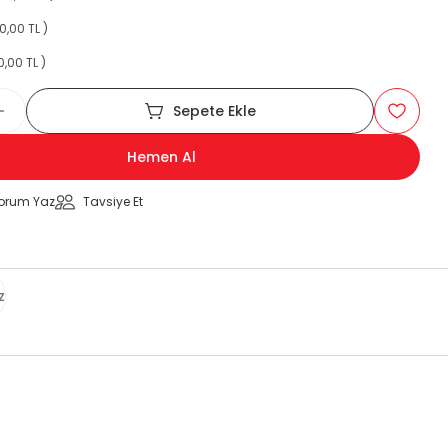
0,00 TL )
0,00 TL )
Sepete Ekle
Hemen Al
orum Yaz
Tavsiye Et
z
za iletebilirsiniz.