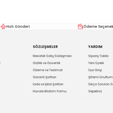
Yorum Yaz
Hızlı Gönderi
Ödeme Seçenekl
SÖZLEŞMELER
YARDIM
Mesafeli Satış Sözleşmesi
Sipariş Takibi
z
Gizlilik ve Güvenlik
Yeni Üyelik
Ödeme ve Teslimat
Üye Girişi
Gönder
Garanti Şartları
Şifremi Unuttum
İade ve İptal Şartları
Sıkça Sorulan S
Havale Bildirim Formu
Sepetiniz