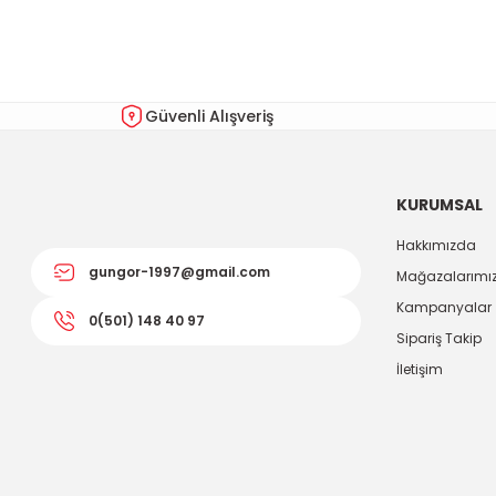
Ürün resmi kalitesiz, bozuk veya görüntülenemiyor.
Ürün açıklamasında eksik bilgiler bulunuyor.
Ürün bilgilerinde hatalar bulunuyor.
Güvenli Alışveriş
Ürün fiyatı diğer sitelerden daha pahalı.
Bu ürüne benzer farklı alternatifler olmalı.
KURUMSAL
Hakkımızda
gungor-1997@gmail.com
Mağazalarımı
Kampanyalar
0(501) 148 40 97
Sipariş Takip
İletişim