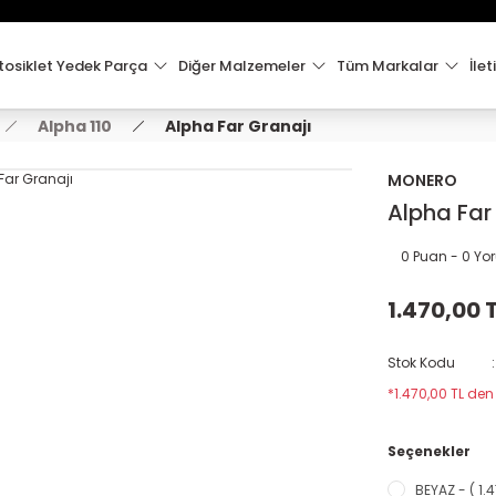
15:00'e Kadar Verilen Siparişler Aynı Gün Kargo'da!
Hoşgeldiniz !
Whatsapp İletişim için 0501 148 40 97
osiklet Yedek Parça
Diğer Malzemeler
Tüm Markalar
İlet
2000 TL VE ÜZERİ KARGO ÜCRETSİZ !
Alpha 110
Alpha Far Granajı
MONERO
Alpha Far
0 Puan - 0 Y
1.470,00 
Stok Kodu
*1.470,00 TL den
Seçenekler
BEYAZ - ( 1.4