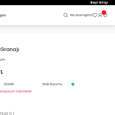
Bayi Girişi
işim
Ne aramıştınız
 Granajı
orum
TL
20448
Stok Durumu
 başlayan taksitlerle!
70,00 TL )