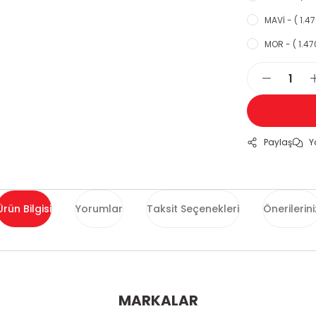
MAVİ - ( 1.47
MOR - ( 1.47
Paylaş
Y
Ürün Bilgisi
Yorumlar
Taksit Seçenekleri
Önerilerini
ularda yetersiz gördüğünüz noktaları öneri formunu kullanarak tarafımı
MARKALAR
Bu ürüne ilk yorumu siz yapın!