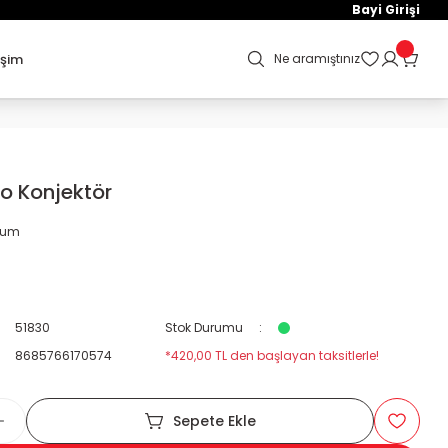
Bayi Girişi
işim
Ne aramıştınız
o Konjektör
orum
51830
Stok Durumu
8685766170574
*420,00 TL den başlayan taksitlerle!
Sepete Ekle