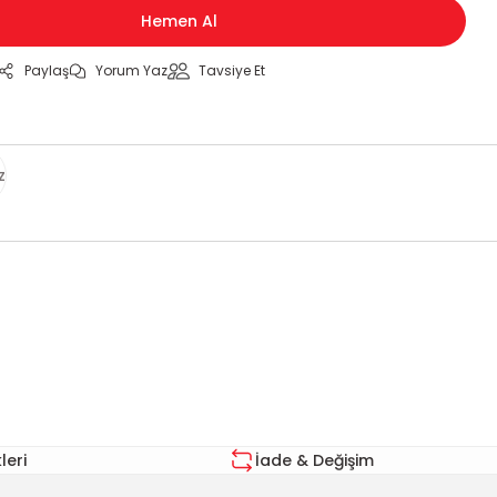
Hemen Al
Paylaş
Yorum Yaz
Tavsiye Et
z
za iletebilirsiniz.
eri
İade & Değişim