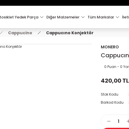
15:00'e Kadar Verilen Siparişler Aynı Gün Kargo'da!
Hoşgeldiniz !
Whatsapp İletişim için 0501 148 40 97
osiklet Yedek Parça
Diğer Malzemeler
Tüm Markalar
İlet
2000 TL VE ÜZERİ KARGO ÜCRETSİZ !
Cappucino
Cappucıno Konjektör
MONERO
Cappucın
0 Puan - 0 Y
420,00 TL
Stok Kodu
Barkod Kodu