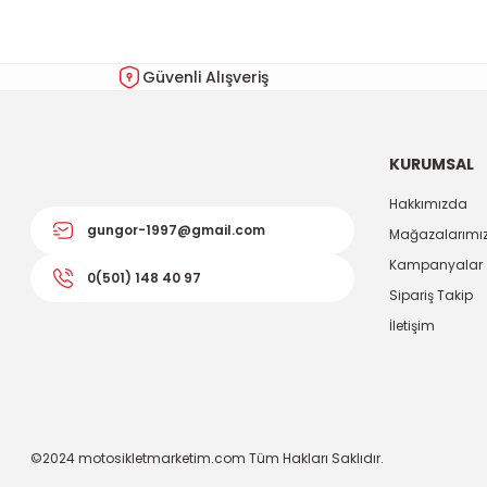
Ürün açıklamasında eksik bilgiler bulunuyor.
Ürün bilgilerinde hatalar bulunuyor.
Güvenli Alışveriş
Ürün fiyatı diğer sitelerden daha pahalı.
Bu ürüne benzer farklı alternatifler olmalı.
KURUMSAL
Hakkımızda
gungor-1997@gmail.com
Mağazalarımı
Kampanyalar
0(501) 148 40 97
Sipariş Takip
İletişim
©2024 motosikletmarketim.com Tüm Hakları Saklıdır.