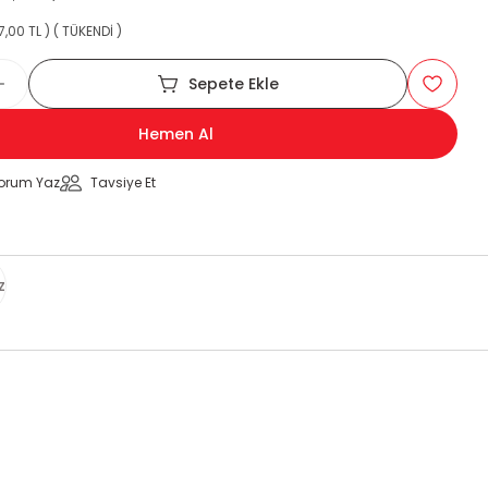
,00 TL ) ( TÜKENDİ )
Sepete Ekle
Hemen Al
orum Yaz
Tavsiye Et
z
za iletebilirsiniz.