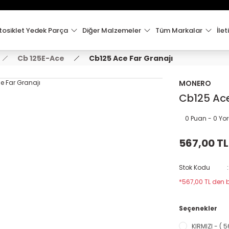
15:00'e Kadar Verilen Siparişler Aynı Gün Kargo'da!
Hoşgeldiniz !
Whatsapp İletişim için 0501 148 40 97
osiklet Yedek Parça
Diğer Malzemeler
Tüm Markalar
İlet
2000 TL VE ÜZERİ KARGO ÜCRETSİZ !
Cb 125E-Ace
Cb125 Ace Far Granajı
MONERO
Cb125 Ace
0 Puan - 0 Y
567,00 TL
Stok Kodu
*567,00 TL den b
Seçenekler
KIRMIZI - ( 5