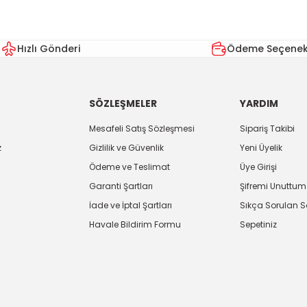
Yorum Yaz
Hızlı Gönderi
Ödeme Seçenekl
SÖZLEŞMELER
YARDIM
Mesafeli Satış Sözleşmesi
Sipariş Takibi
z
Gizlilik ve Güvenlik
Yeni Üyelik
Ödeme ve Teslimat
Üye Girişi
Gönder
Garanti Şartları
Şifremi Unuttum
İade ve İptal Şartları
Sıkça Sorulan S
Havale Bildirim Formu
Sepetiniz