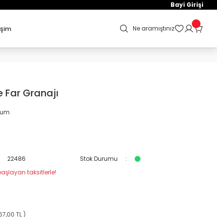
Bayi Girişi
işim
Ne aramıştınız
 Far Granajı
orum
22486
Stok Durumu
aşlayan taksitlerle!
67,00 TL )