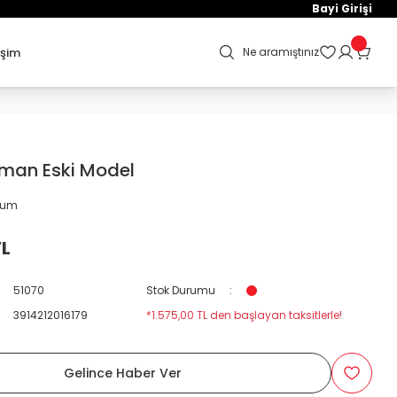
Bayi Girişi
işim
Ne aramıştınız
man Eski Model
orum
TL
51070
Stok Durumu
3914212016179
*1.575,00 TL den başlayan taksitlerle!
Gelince Haber Ver