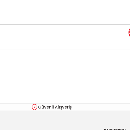
Bu ürünün fiyat bilgisi, resim, ürün açıklamalarında ve diğer kon
Görüş ve önerileriniz için teşekkür ederiz.
Ürün resmi kalitesiz, bozuk veya görüntülenemiyor.
Ürün açıklamasında eksik bilgiler bulunuyor.
Ürün bilgilerinde hatalar bulunuyor.
Güvenli Alışveriş
Ürün fiyatı diğer sitelerden daha pahalı.
Bu ürüne benzer farklı alternatifler olmalı.