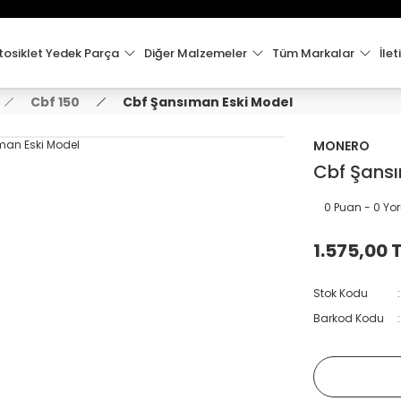
15:00'e Kadar Verilen Siparişler Aynı Gün Kargo'da!
Hoşgeldiniz !
Whatsapp İletişim için 0501 148 40 97
osiklet Yedek Parça
Diğer Malzemeler
Tüm Markalar
İlet
2000 TL VE ÜZERİ KARGO ÜCRETSİZ !
Cbf 150
Cbf Şansıman Eski Model
MONERO
Cbf Şansı
0 Puan - 0 Y
1.575,00 
Stok Kodu
Barkod Kodu