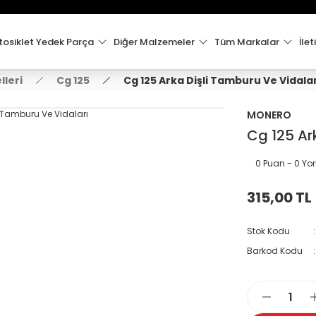
15:00'e Kadar Verilen Siparişler Aynı Gün Kargo'da!
Hoşgeldiniz !
Whatsapp İletişim için 0501 148 40 97
osiklet Yedek Parça
Diğer Malzemeler
Tüm Markalar
İlet
2000 TL VE ÜZERİ KARGO ÜCRETSİZ !
leri
Cg 125
Cg 125 Arka Dişli Tamburu Ve Vidala
MONERO
Cg 125 Ar
0 Puan - 0 Y
315,00 TL
Stok Kodu
Barkod Kodu