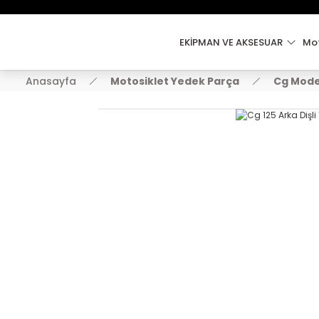
EKİPMAN VE AKSESUAR
Mot
Anasayfa
Motosiklet Yedek Parça
Cg Model