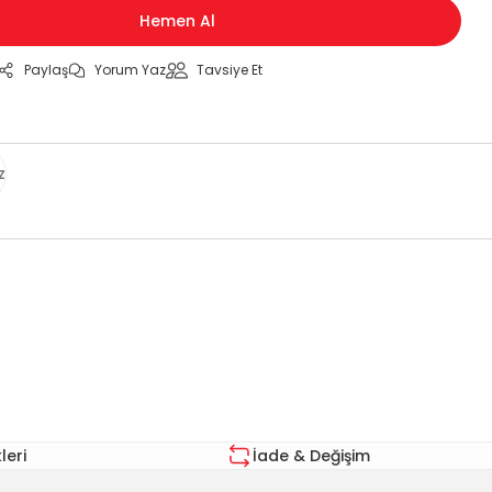
Hemen Al
Paylaş
Yorum Yaz
Tavsiye Et
z
za iletebilirsiniz.
eri
İade & Değişim