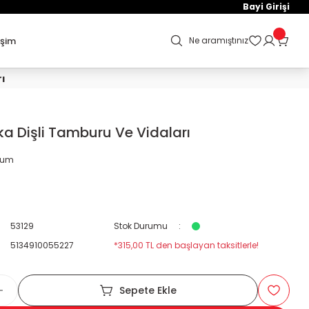
Bayi Girişi
işim
Ne aramıştınız
rı
ka Dişli Tamburu Ve Vidaları
orum
53129
Stok Durumu
5134910055227
*315,00 TL den başlayan taksitlerle!
Sepete Ekle