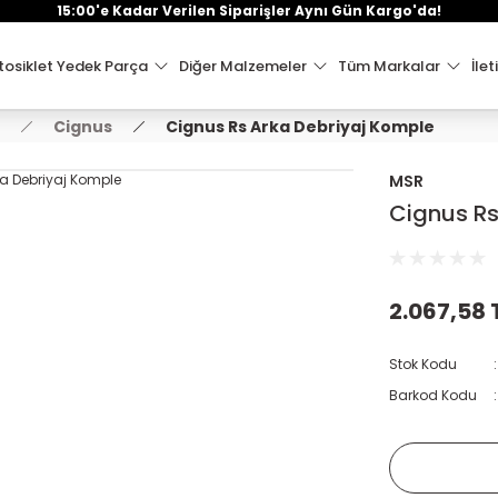
15:00'e Kadar Verilen Siparişler Aynı Gün Kargo'da!
osiklet Yedek Parça
Diğer Malzemeler
Tüm Markalar
İlet
Cignus
Cignus Rs Arka Debriyaj Komple
MSR
Cignus Rs
2.067,58 
Stok Kodu
Barkod Kodu