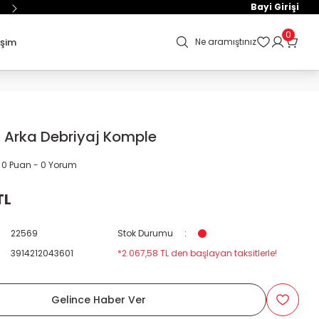
Bayi Girişi
0
işim
Ne aramıştınız
 Arka Debriyaj Komple
0 Puan - 0 Yorum
TL
22569
Stok Durumu
3914212043601
*2.067,58 TL den başlayan taksitlerle!
Gelince Haber Ver