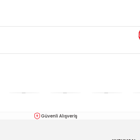
Bu ürünün fiyat bilgisi, resim, ürün açıklamalarında ve diğer kon
Görüş ve önerileriniz için teşekkür ederiz.
Ürün resmi kalitesiz, bozuk veya görüntülenemiyor.
Ürün açıklamasında eksik bilgiler bulunuyor.
Ürün bilgilerinde hatalar bulunuyor.
Güvenli Alışveriş
Ürün fiyatı diğer sitelerden daha pahalı.
Bu ürüne benzer farklı alternatifler olmalı.