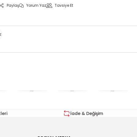
Paylaş
Yorum Yaz
Tavsiye Et
z
za iletebilirsiniz.
eri
İade & Değişim