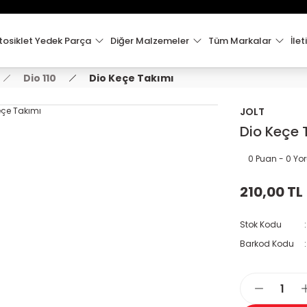
15:00'e Kadar Verilen Siparişler Aynı Gün Kargo'da!
Hoşgeldiniz !
Whatsapp İletişim için 0501 148 40 97
osiklet Yedek Parça
Diğer Malzemeler
Tüm Markalar
İlet
2000 TL VE ÜZERİ KARGO ÜCRETSİZ !
Dio 110
Dio Keçe Takımı
JOLT
Dio Keçe 
0 Puan - 0 Y
210,00 TL
Stok Kodu
Barkod Kodu