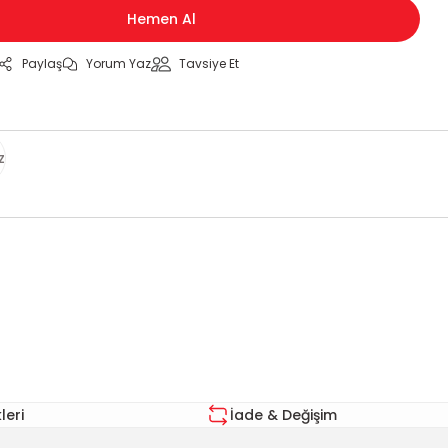
Hemen Al
Paylaş
Yorum Yaz
Tavsiye Et
z
za iletebilirsiniz.
eri
İade & Değişim