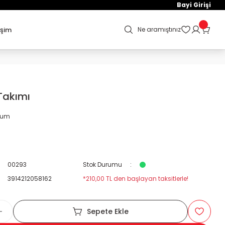
Bayi Girişi
işim
Ne aramıştınız
Takımı
orum
00293
Stok Durumu
3914212058162
*210,00 TL den başlayan taksitlerle!
Sepete Ekle