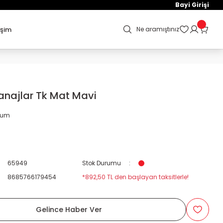
Bayi Girişi
işim
Ne aramıştınız
anajlar Tk Mat Mavi
orum
65949
Stok Durumu
8685766179454
*892,50 TL den başlayan taksitlerle!
Gelince Haber Ver