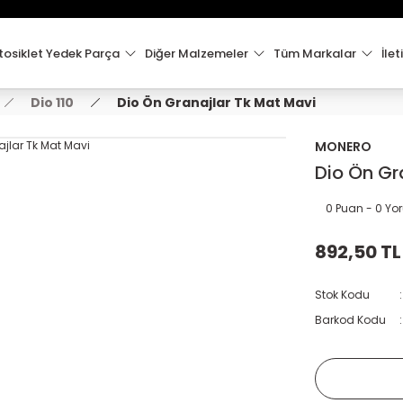
15:00'e Kadar Verilen Siparişler Aynı Gün Kargo'da!
Hoşgeldiniz !
Whatsapp İletişim için 0501 148 40 97
osiklet Yedek Parça
Diğer Malzemeler
Tüm Markalar
İlet
2000 TL VE ÜZERİ KARGO ÜCRETSİZ !
Dio 110
Dio Ön Granajlar Tk Mat Mavi
MONERO
Dio Ön Gr
0 Puan - 0 Y
892,50 TL
Stok Kodu
Barkod Kodu