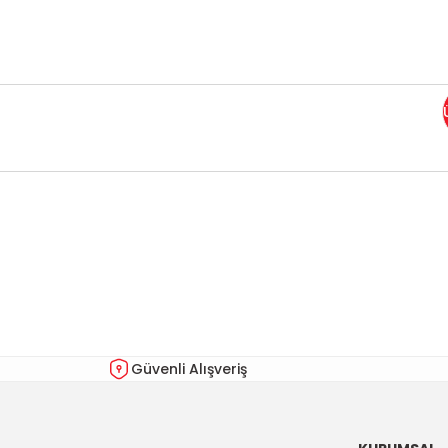
Bu ürünün fiyat bilgisi, resim, ürün açıklamalarında ve diğer kon
Görüş ve önerileriniz için teşekkür ederiz.
Ürün resmi kalitesiz, bozuk veya görüntülenemiyor.
Ürün açıklamasında eksik bilgiler bulunuyor.
Ürün bilgilerinde hatalar bulunuyor.
Güvenli Alışveriş
Ürün fiyatı diğer sitelerden daha pahalı.
Bu ürüne benzer farklı alternatifler olmalı.