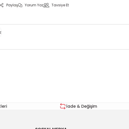
Paylaş
Yorum Yaz
Tavsiye Et
z
za iletebilirsiniz.
eri
İade & Değişim