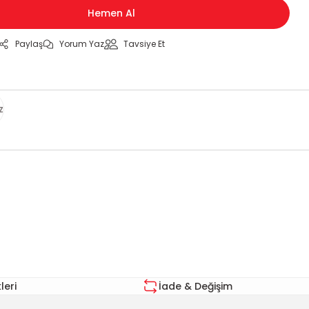
Hemen Al
Paylaş
Yorum Yaz
Tavsiye Et
z
za iletebilirsiniz.
eri
İade & Değişim