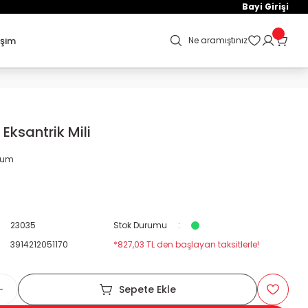
Bayi Girişi
işim
Ne aramıştınız
Eksantrik Mili
orum
23035
Stok Durumu
3914212051170
*827,03 TL den başlayan taksitlerle!
Sepete Ekle