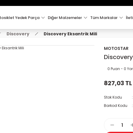
15:00'e Kadar Verilen Siparişler Aynı Gün Kargo'da!
Hoşgeldiniz !
Whatsapp İletişim için 0501 148 40 97
osiklet Yedek Parça
Diğer Malzemeler
Tüm Markalar
İlet
2000 TL VE ÜZERİ KARGO ÜCRETSİZ !
Discovery
Discovery Eksantrik Mili
MOTOSTAR
Discovery 
0 Puan - 0 Y
827,03 TL
Stok Kodu
Barkod Kodu