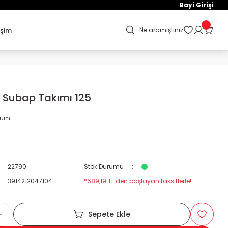
Bayi Girişi
işim
Ne aramıştınız
 Subap Takımı 125
orum
22790
Stok Durumu
3914212047104
*689,19 TL den başlayan taksitlerle!
Sepete Ekle