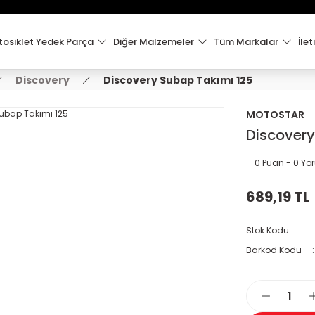
15:00'e Kadar Verilen Siparişler Aynı Gün Kargo'da!
Hoşgeldiniz !
Whatsapp İletişim için 0501 148 40 97
osiklet Yedek Parça
Diğer Malzemeler
Tüm Markalar
İlet
2000 TL VE ÜZERİ KARGO ÜCRETSİZ !
Discovery
Discovery Subap Takımı 125
MOTOSTAR
Discovery
0 Puan - 0 Y
689,19 TL
Stok Kodu
Barkod Kodu