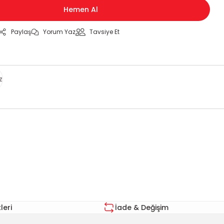
Hemen Al
Paylaş
Yorum Yaz
Tavsiye Et
z
za iletebilirsiniz.
eri
İade & Değişim