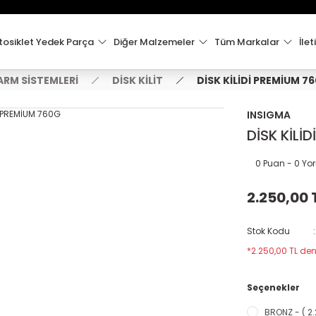
15:00'e Kadar Verilen Siparişler Aynı Gün Kargo'da!
Hoşgeldiniz !
Whatsapp İletişim için 0501 148 40 97
osiklet Yedek Parça
Diğer Malzemeler
Tüm Markalar
İlet
2000 TL VE ÜZERİ KARGO ÜCRETSİZ !
LARM SİSTEMLERİ
DİSK KİLİT
DİSK KİLİDİ PREMİUM 7
INSIGMA
DİSK KİLİ
0 Puan - 0 Y
2.250,00 
Stok Kodu
*2.250,00 TL den
Seçenekler
BRONZ - ( 2.