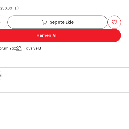
250,00 TL )
Sepete Ekle
Hemen Al
orum Yaz
Tavsiye Et
z
za iletebilirsiniz.