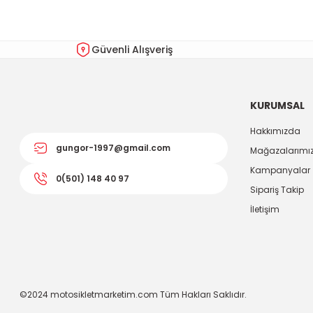
Ürün açıklamasında eksik bilgiler bulunuyor.
Ürün bilgilerinde hatalar bulunuyor.
Güvenli Alışveriş
Ürün fiyatı diğer sitelerden daha pahalı.
Bu ürüne benzer farklı alternatifler olmalı.
KURUMSAL
Hakkımızda
gungor-1997@gmail.com
Mağazalarımı
Kampanyalar
0(501) 148 40 97
Sipariş Takip
İletişim
©2024 motosikletmarketim.com Tüm Hakları Saklıdır.