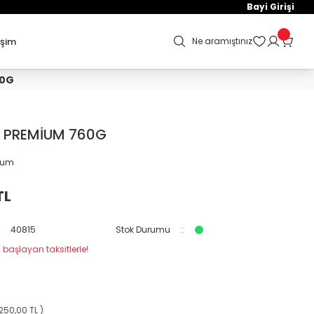
Bayi Girişi
işim
Ne aramıştınız
60G
Dİ PREMİUM 760G
orum
TL
40815
Stok Durumu
 başlayan taksitlerle!
250,00 TL )