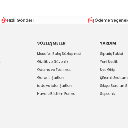
Yorum Yaz
Hızlı Gönderi
Ödeme Seçenekl
SÖZLEŞMELER
YARDIM
Mesafeli Satış Sözleşmesi
Sipariş Takibi
z
Gizlilik ve Güvenlik
Yeni Üyelik
Ödeme ve Teslimat
Üye Girişi
Gönder
Garanti Şartları
Şifremi Unuttum
İade ve İptal Şartları
Sıkça Sorulan S
Havale Bildirim Formu
Sepetiniz