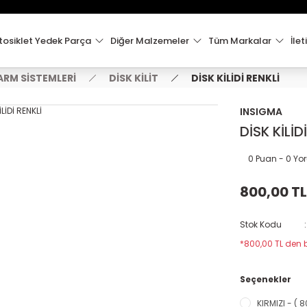
15:00'e Kadar Verilen Siparişler Aynı Gün Kargo'da!
Hoşgeldiniz !
Whatsapp İletişim için 0501 148 40 97
osiklet Yedek Parça
Diğer Malzemeler
Tüm Markalar
İlet
2000 TL VE ÜZERİ KARGO ÜCRETSİZ !
LARM SİSTEMLERİ
DİSK KİLİT
DİSK KİLİDİ RENKLİ
INSIGMA
DİSK KİLİD
0 Puan - 0 Y
800,00 TL
Stok Kodu
*800,00 TL den b
Seçenekler
KIRMIZI - ( 8