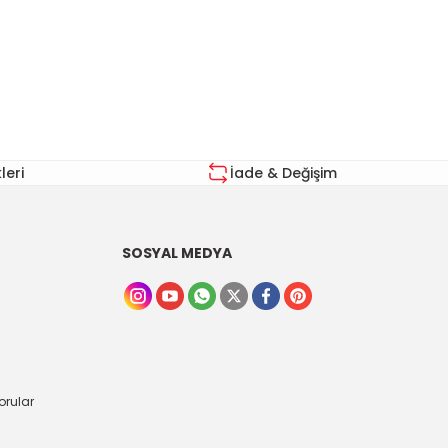
za iletebilirsiniz.
eri
İade & Değişim
SOSYAL MEDYA
orular