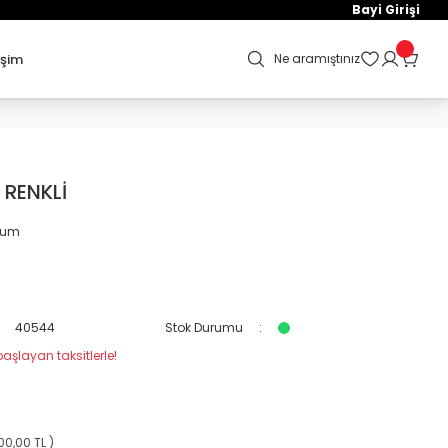
Bayi Girişi
işim
Ne aramıştınız
İ RENKLİ
orum
40544
Stok Durumu
aşlayan taksitlerle!
00,00 TL )