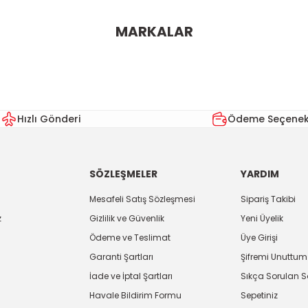
ularda yetersiz gördüğünüz noktaları öneri formunu kullanarak tarafımı
MARKALAR
Bu ürüne ilk yorumu siz yapın!
Yorum Yaz
Hızlı Gönderi
Ödeme Seçenekl
SÖZLEŞMELER
YARDIM
Mesafeli Satış Sözleşmesi
Sipariş Takibi
z
Gizlilik ve Güvenlik
Yeni Üyelik
Ödeme ve Teslimat
Üye Girişi
Gönder
Garanti Şartları
Şifremi Unuttum
İade ve İptal Şartları
Sıkça Sorulan S
Havale Bildirim Formu
Sepetiniz