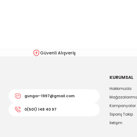
Bu ürünün fiyat bilgisi, resim, ürün açıklamalarında ve diğer kon
Görüş ve önerileriniz için teşekkür ederiz.
Ürün resmi kalitesiz, bozuk veya görüntülenemiyor.
Ürün açıklamasında eksik bilgiler bulunuyor.
Ürün bilgilerinde hatalar bulunuyor.
Güvenli Alışveriş
Ürün fiyatı diğer sitelerden daha pahalı.
Bu ürüne benzer farklı alternatifler olmalı.
KURUMSAL
Hakkımızda
gungor-1997@gmail.com
Mağazalarımı
Kampanyalar
0(501) 148 40 97
Sipariş Takip
İletişim