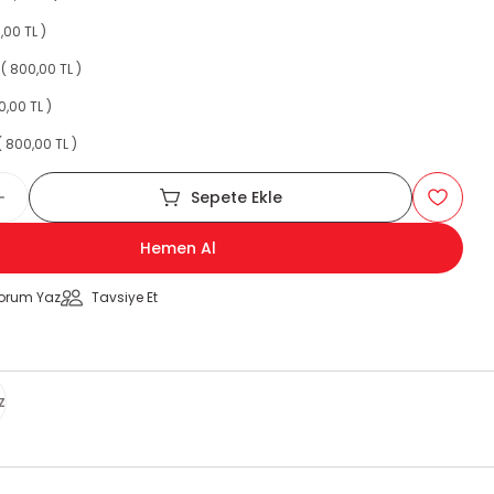
,00 TL )
( 800,00 TL )
0,00 TL )
 800,00 TL )
Sepete Ekle
Hemen Al
orum Yaz
Tavsiye Et
z