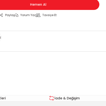
Hemen Al
Paylaş
Yorum Yaz
Tavsiye Et
z
za iletebilirsiniz.
eri
İade & Değişim