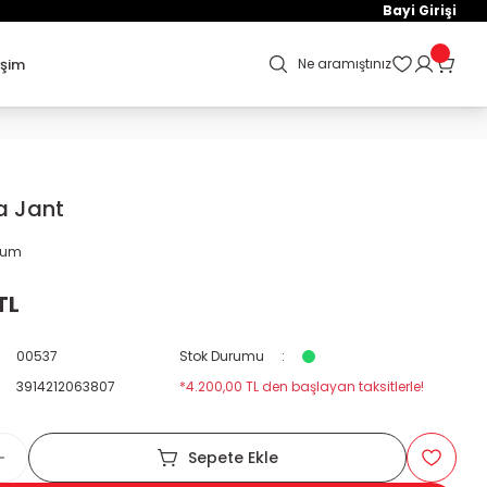
Bayi Girişi
işim
Ne aramıştınız
ka Jant
orum
TL
00537
Stok Durumu
3914212063807
*4.200,00 TL den başlayan taksitlerle!
Sepete Ekle