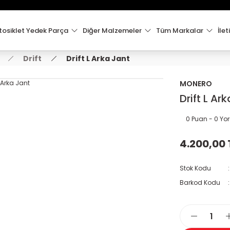
15:00'e Kadar Verilen Siparişler Aynı Gün Kargo'da!
Hoşgeldiniz !
Whatsapp İletişim için 0501 148 40 97
osiklet Yedek Parça
Diğer Malzemeler
Tüm Markalar
İlet
2000 TL VE ÜZERİ KARGO ÜCRETSİZ !
Drift
Drift L Arka Jant
MONERO
Drift L Ar
0 Puan - 0 Y
4.200,00 
Stok Kodu
Barkod Kodu