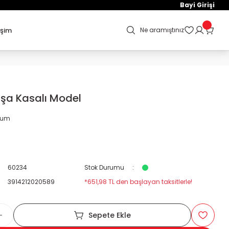
Bayi Girişi
işim
Ne aramıştınız
şa Kasalı Model
orum
60234
Stok Durumu
3914212020589
*651,98 TL den başlayan taksitlerle!
Sepete Ekle