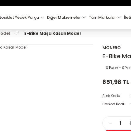
15:00'e Kadar Verilen Siparişler Aynı Gün Kargo'da!
Hoşgeldiniz !
Whatsapp İletişim için 0501 148 40 97
osiklet Yedek Parça
Diğer Malzemeler
Tüm Markalar
İlet
2000 TL VE ÜZERİ KARGO ÜCRETSİZ !
Model
E-Bike Maşa Kasalı Model
MONERO
E-Bike Ma
0 Puan - 0 Y
651,98 TL
Stok Kodu
Barkod Kodu