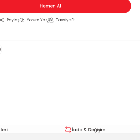
Hemen Al
Paylaş
Yorum Yaz
Tavsiye Et
z
za iletebilirsiniz.
eri
İade & Değişim