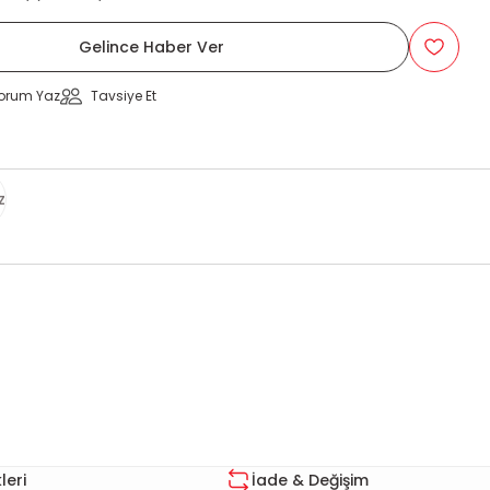
Gelince Haber Ver
orum Yaz
Tavsiye Et
z
za iletebilirsiniz.
eri
İade & Değişim