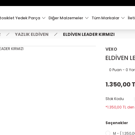
15:00'e Kadar Verilen Siparişler Aynı Gün Kargo'da!
Hoşgeldiniz !
Whatsapp İletişim için 0501 148 40 97
osiklet Yedek Parça
Diğer Malzemeler
Tüm Markalar
İlet
2000 TL VE ÜZERİ KARGO ÜCRETSİZ !
R
YAZLIK ELDİVEN
ELDİVEN LEADER KIRMIZI
VEXO
ELDİVEN L
0 Puan - 0 Y
1.350,00 
Stok Kodu
*1.350,00 TL den
Seçenekler
M - ( 1.350,0