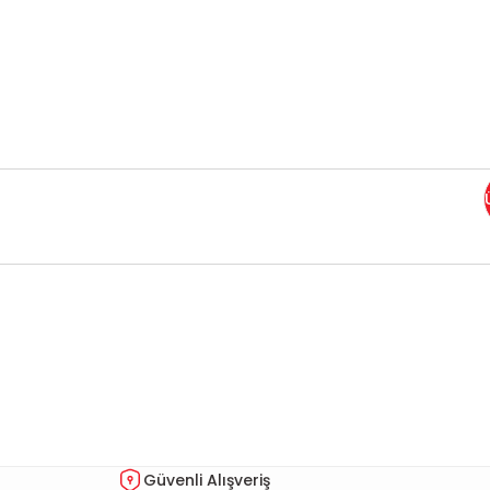
Bu ürünün fiyat bilgisi, resim, ürün açıklamalarında ve diğer kon
Görüş ve önerileriniz için teşekkür ederiz.
Ürün resmi kalitesiz, bozuk veya görüntülenemiyor.
Ürün açıklamasında eksik bilgiler bulunuyor.
Ürün bilgilerinde hatalar bulunuyor.
Güvenli Alışveriş