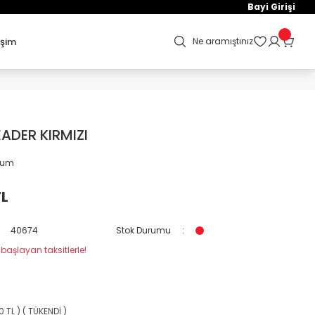
Bayi Girişi
işim
Ne aramıştınız
EADER KIRMIZI
orum
TL
40674
Stok Durumu
 başlayan taksitlerle!
0 TL ) ( TÜKENDİ )