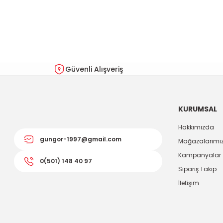
Görüş ve önerileriniz için teşekkür ederiz.
Ürün resmi kalitesiz, bozuk veya görüntülenemiyor.
Ürün açıklamasında eksik bilgiler bulunuyor.
Ürün bilgilerinde hatalar bulunuyor.
Güvenli Alışveriş
Ürün fiyatı diğer sitelerden daha pahalı.
Bu ürüne benzer farklı alternatifler olmalı.
KURUMSAL
Hakkımızda
gungor-1997@gmail.com
Mağazalarımı
Kampanyalar
0(501) 148 40 97
Sipariş Takip
İletişim