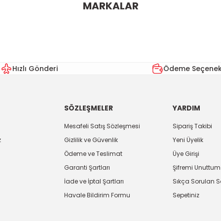
MARKALAR
Bu ürüne ilk yorumu siz yapın!
Yorum Yaz
Hızlı Gönderi
Ödeme Seçenekl
SÖZLEŞMELER
YARDIM
Mesafeli Satış Sözleşmesi
Sipariş Takibi
z
Gizlilik ve Güvenlik
Yeni Üyelik
Ödeme ve Teslimat
Üye Girişi
Gönder
Garanti Şartları
Şifremi Unuttum
İade ve İptal Şartları
Sıkça Sorulan S
Havale Bildirim Formu
Sepetiniz