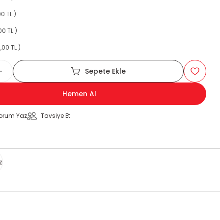
0 TL )
00 TL )
,00 TL )
Sepete Ekle
Hemen Al
orum Yaz
Tavsiye Et
z
za iletebilirsiniz.