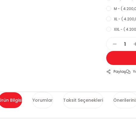
M - ( 4.200,0
XL - ( 4.200,
XXL - ( 4.200
Paylaş
Y
Ürün Bilgisi
Yorumlar
Taksit Seçenekleri
Önerilerini
ularda yetersiz gördüğünüz noktaları öneri formunu kullanarak tarafımı