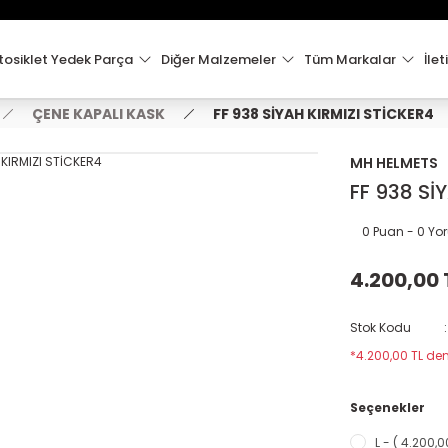
15:00'e Kadar Verilen Siparişler Aynı Gün Kargo'da!
Hoşgeldiniz !
Whatsapp İletişim için 0501 148 40 97
osiklet Yedek Parça
Diğer Malzemeler
Tüm Markalar
İlet
2000 TL VE ÜZERİ KARGO ÜCRETSİZ !
ÇENE KAPALI KASK
FF 938 SİYAH KIRMIZI STİCKER4
MH HELMETS
FF 938 Sİ
0 Puan - 0 Y
4.200,00 
Stok Kodu
*4.200,00 TL den
Seçenekler
L - ( 4.200,0