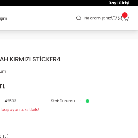
Bayi Girişi
işim
Ne aramıştınız
YAH KIRMIZI STİCKER4
orum
TL
42593
Stok Durumu
 başlayan taksitlerle!
0 TL )