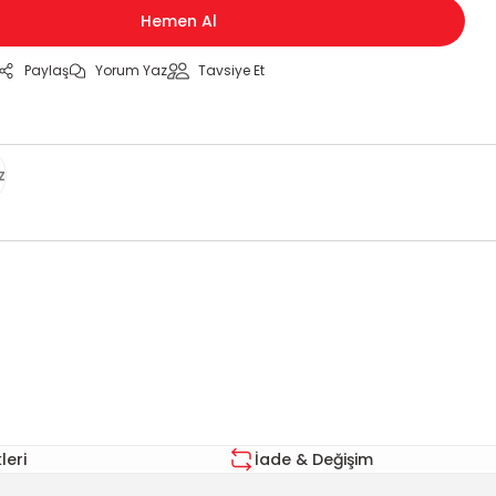
Hemen Al
Paylaş
Yorum Yaz
Tavsiye Et
z
za iletebilirsiniz.
eri
İade & Değişim