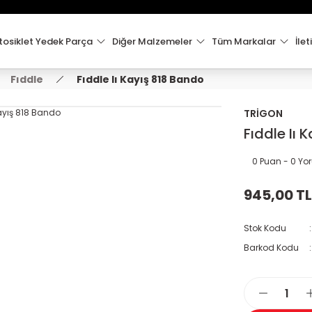
15:00'e Kadar Verilen Siparişler Aynı Gün Kargo'da!
Hoşgeldiniz !
Whatsapp İletişim için 0501 148 40 97
osiklet Yedek Parça
Diğer Malzemeler
Tüm Markalar
İlet
2000 TL VE ÜZERİ KARGO ÜCRETSİZ !
Fıddle
Fıddle Iı Kayış 818 Bando
TRİGON
Fıddle Iı 
0 Puan - 0 Y
945,00 TL
Stok Kodu
Barkod Kodu