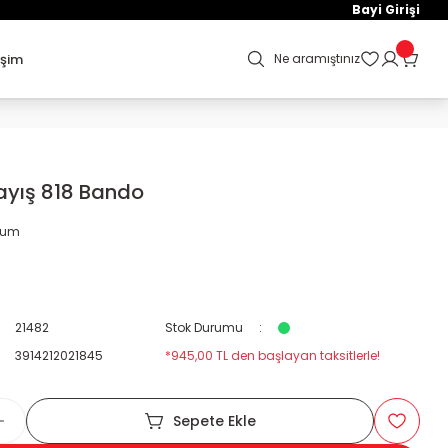
Bayi Girişi
işim
Ne aramıştınız
Kayış 818 Bando
orum
21482
Stok Durumu
3914212021845
*945,00 TL den başlayan taksitlerle!
Sepete Ekle