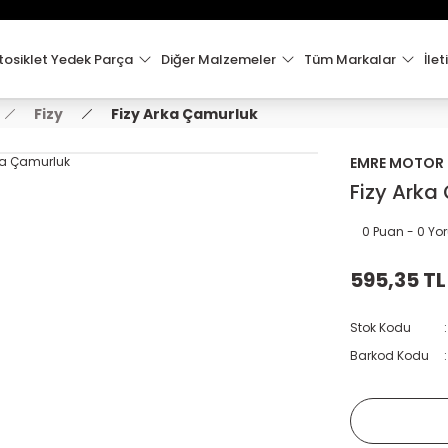
15:00'e Kadar Verilen Siparişler Aynı Gün Kargo'da!
Hoşgeldiniz !
Whatsapp İletişim için 0501 148 40 97
osiklet Yedek Parça
Diğer Malzemeler
Tüm Markalar
İlet
2000 TL VE ÜZERİ KARGO ÜCRETSİZ !
Fizy
Fizy Arka Çamurluk
EMRE MOTOR
Fizy Arka
0 Puan - 0 Y
595,35 TL
Stok Kodu
Barkod Kodu