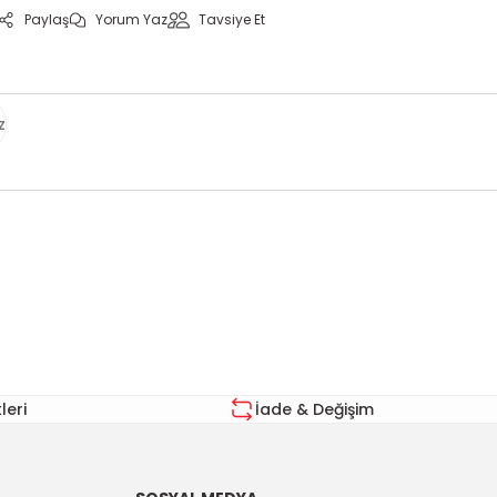
Paylaş
Yorum Yaz
Tavsiye Et
z
za iletebilirsiniz.
eri
İade & Değişim