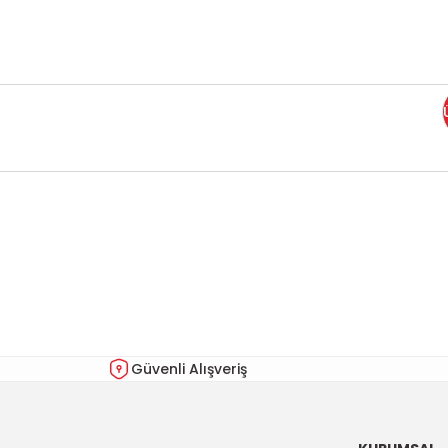
Bu ürünün fiyat bilgisi, resim, ürün açıklamalarında ve diğer kon
Görüş ve önerileriniz için teşekkür ederiz.
Ürün resmi kalitesiz, bozuk veya görüntülenemiyor.
Ürün açıklamasında eksik bilgiler bulunuyor.
Ürün bilgilerinde hatalar bulunuyor.
Güvenli Alışveriş
Ürün fiyatı diğer sitelerden daha pahalı.
Bu ürüne benzer farklı alternatifler olmalı.