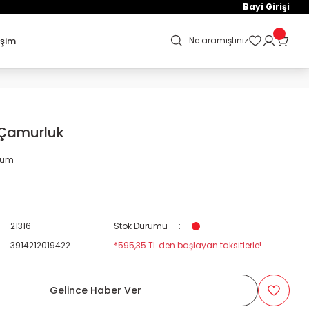
Bayi Girişi
işim
Ne aramıştınız
 Çamurluk
orum
21316
Stok Durumu
3914212019422
*595,35 TL den başlayan taksitlerle!
Gelince Haber Ver