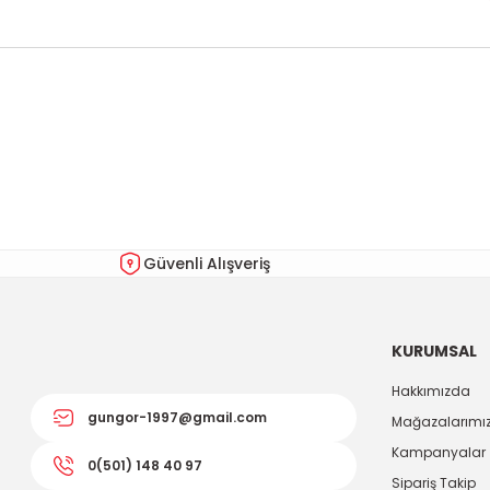
Bu ürünün fiyat bilgisi, resim, ürün açıklamalarında ve diğer kon
Görüş ve önerileriniz için teşekkür ederiz.
Ürün resmi kalitesiz, bozuk veya görüntülenemiyor.
Ürün açıklamasında eksik bilgiler bulunuyor.
Ürün bilgilerinde hatalar bulunuyor.
Güvenli Alışveriş
Ürün fiyatı diğer sitelerden daha pahalı.
Bu ürüne benzer farklı alternatifler olmalı.
KURUMSAL
Hakkımızda
gungor-1997@gmail.com
Mağazalarımı
Kampanyalar
0(501) 148 40 97
Sipariş Takip