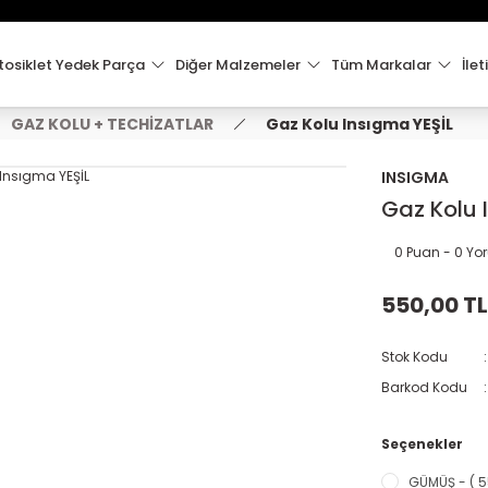
15:00'e Kadar Verilen Siparişler Aynı Gün Kargo'da!
Hoşgeldiniz !
Whatsapp İletişim için 0501 148 40 97
osiklet Yedek Parça
Diğer Malzemeler
Tüm Markalar
İlet
2000 TL VE ÜZERİ KARGO ÜCRETSİZ !
GAZ KOLU + TECHİZATLAR
Gaz Kolu Insıgma YEŞİL
INSIGMA
Gaz Kolu 
0 Puan - 0 Y
550,00 TL
Stok Kodu
Barkod Kodu
Seçenekler
GÜMÜŞ - ( 5