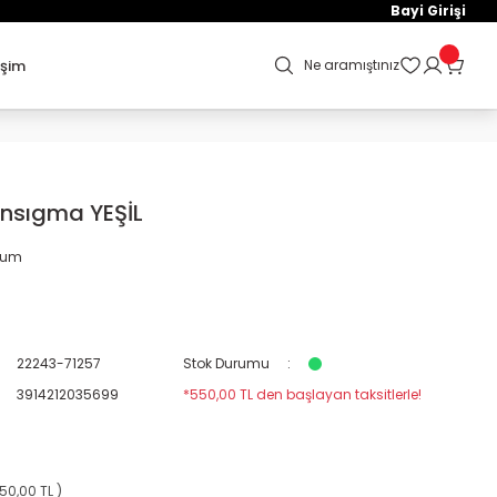
Bayi Girişi
işim
Ne aramıştınız
Insıgma YEŞİL
orum
22243-71257
Stok Durumu
3914212035699
*550,00 TL den başlayan taksitlerle!
50,00 TL )