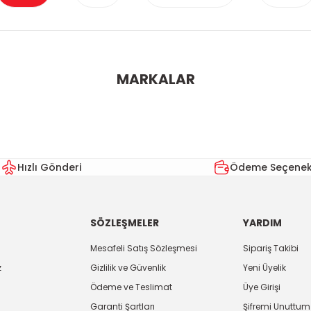
ularda yetersiz gördüğünüz noktaları öneri formunu kullanarak tarafımı
MARKALAR
Bu ürüne ilk yorumu siz yapın!
Yorum Yaz
Hızlı Gönderi
Ödeme Seçenekl
SÖZLEŞMELER
YARDIM
Mesafeli Satış Sözleşmesi
Sipariş Takibi
z
Gizlilik ve Güvenlik
Yeni Üyelik
Ödeme ve Teslimat
Üye Girişi
Gönder
Garanti Şartları
Şifremi Unuttum