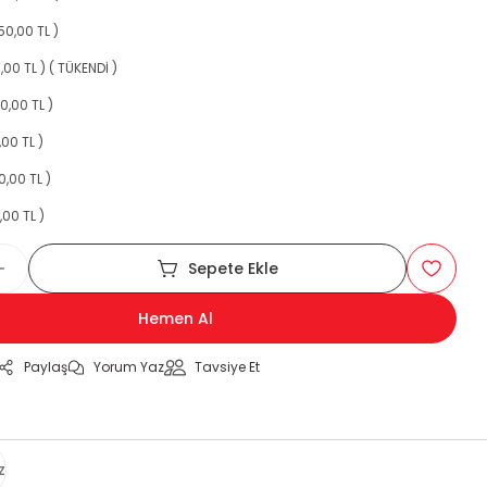
50,00 TL )
,00 TL ) ( TÜKENDİ )
0,00 TL )
,00 TL )
0,00 TL )
,00 TL )
Sepete Ekle
Hemen Al
Paylaş
Yorum Yaz
Tavsiye Et
z