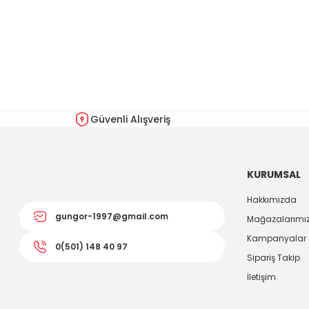
Bu ürünün fiyat bilgisi, resim, ürün açıklamalarında ve diğer kon
Görüş ve önerileriniz için teşekkür ederiz.
Ürün resmi kalitesiz, bozuk veya görüntülenemiyor.
Ürün açıklamasında eksik bilgiler bulunuyor.
Ürün bilgilerinde hatalar bulunuyor.
Güvenli Alışveriş
Ürün fiyatı diğer sitelerden daha pahalı.
Bu ürüne benzer farklı alternatifler olmalı.
KURUMSAL
Hakkımızda
gungor-1997@gmail.com
Mağazalarımı
Kampanyalar
0(501) 148 40 97
Sipariş Takip
İletişim