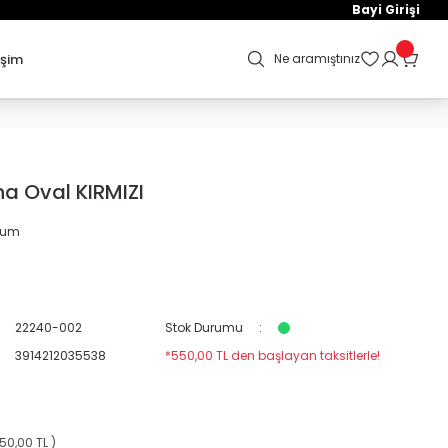
Bayi Girişi
işim
Ne aramıştınız
a Oval KIRMIZI
orum
22240-002
Stok Durumu
3914212035538
*550,00 TL den başlayan taksitlerle!
50,00 TL )