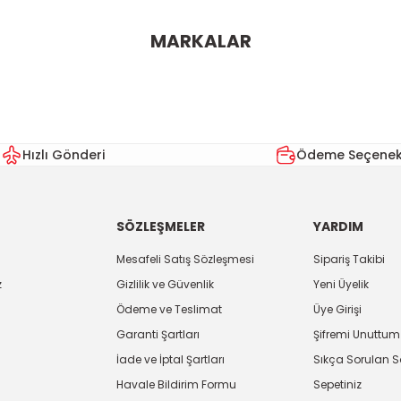
ularda yetersiz gördüğünüz noktaları öneri formunu kullanarak tarafımı
MARKALAR
Bu ürüne ilk yorumu siz yapın!
Yorum Yaz
Hızlı Gönderi
Ödeme Seçenekl
SÖZLEŞMELER
YARDIM
Mesafeli Satış Sözleşmesi
Sipariş Takibi
z
Gizlilik ve Güvenlik
Yeni Üyelik
Ödeme ve Teslimat
Üye Girişi
Gönder
Garanti Şartları
Şifremi Unuttum
İade ve İptal Şartları
Sıkça Sorulan S
Havale Bildirim Formu
Sepetiniz