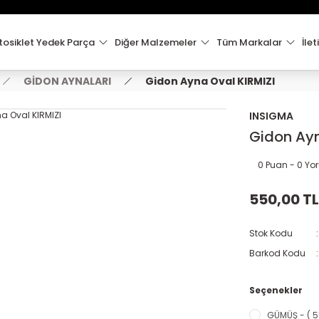
15:00'e Kadar Verilen Siparişler Aynı Gün Kargo'da!
Hoşgeldiniz !
Whatsapp İletişim için 0501 148 40 97
osiklet Yedek Parça
Diğer Malzemeler
Tüm Markalar
İlet
2000 TL VE ÜZERİ KARGO ÜCRETSİZ !
GİDON AYNALARI
Gidon Ayna Oval KIRMIZI
INSIGMA
Gidon Ayn
0 Puan - 0 Y
550,00 TL
Stok Kodu
Barkod Kodu
Seçenekler
GÜMÜŞ - ( 5