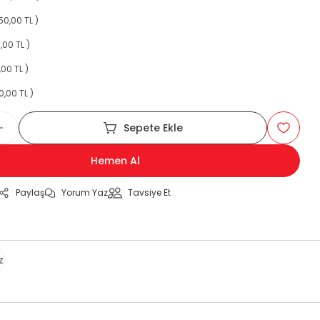
50,00 TL )
,00 TL )
,00 TL )
0,00 TL )
Sepete Ekle
Hemen Al
Paylaş
Yorum Yaz
Tavsiye Et
z