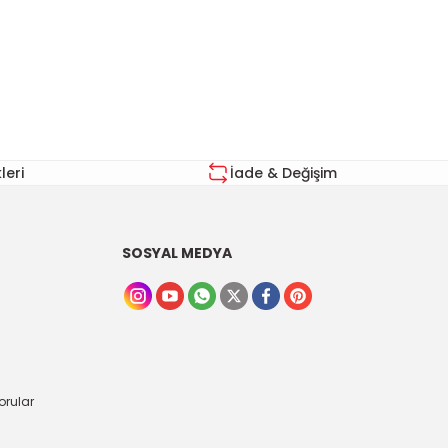
za iletebilirsiniz.
eri
İade & Değişim
SOSYAL MEDYA
orular