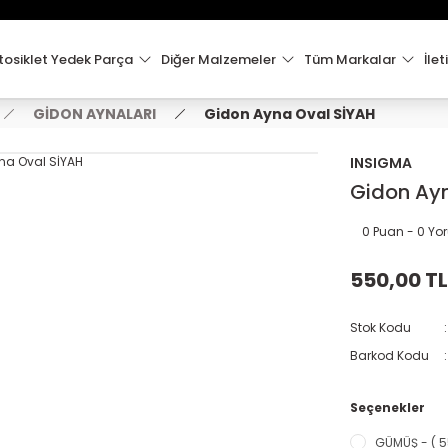
15:00'e Kadar Verilen Siparişler Aynı Gün Kargo'da!
Hoşgeldiniz !
Whatsapp İletişim için 0501 148 40 97
osiklet Yedek Parça
Diğer Malzemeler
Tüm Markalar
İlet
2000 TL VE ÜZERİ KARGO ÜCRETSİZ !
GİDON AYNALARI
Gidon Ayna Oval SİYAH
INSIGMA
Gidon Ay
0 Puan - 0 Y
550,00 TL
Stok Kodu
Barkod Kodu
Seçenekler
GÜMÜŞ - ( 5