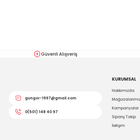
Bu ürünün fiyat bilgisi, resim, ürün açıklamalarında ve diğer kon
Görüş ve önerileriniz için teşekkür ederiz.
Ürün resmi kalitesiz, bozuk veya görüntülenemiyor.
Ürün açıklamasında eksik bilgiler bulunuyor.
Ürün bilgilerinde hatalar bulunuyor.
Güvenli Alışveriş
Ürün fiyatı diğer sitelerden daha pahalı.
Bu ürüne benzer farklı alternatifler olmalı.
KURUMSAL
Hakkımızda
gungor-1997@gmail.com
Mağazalarımı
Kampanyalar
0(501) 148 40 97
Sipariş Takip
İletişim