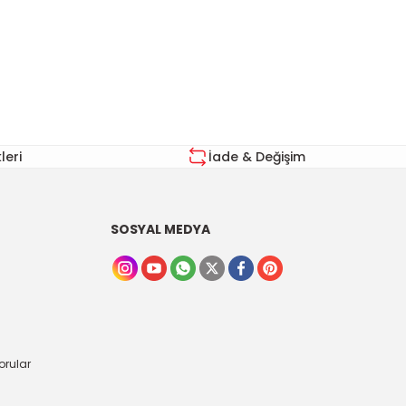
za iletebilirsiniz.
eri
İade & Değişim
SOSYAL MEDYA
orular