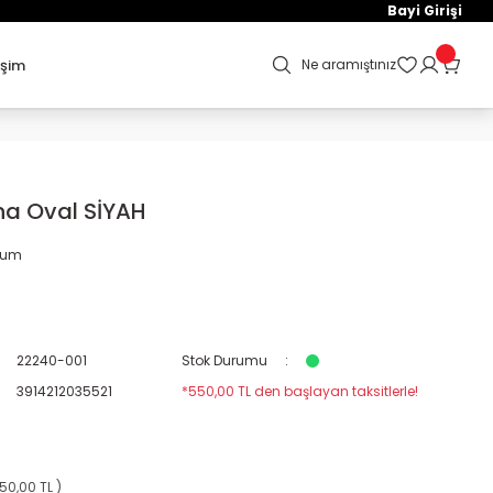
Bayi Girişi
işim
Ne aramıştınız
na Oval SİYAH
orum
22240-001
Stok Durumu
3914212035521
*550,00 TL den başlayan taksitlerle!
50,00 TL )