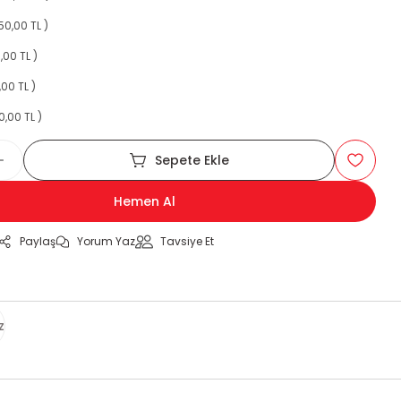
50,00 TL )
,00 TL )
,00 TL )
0,00 TL )
Sepete Ekle
Hemen Al
Paylaş
Yorum Yaz
Tavsiye Et
z