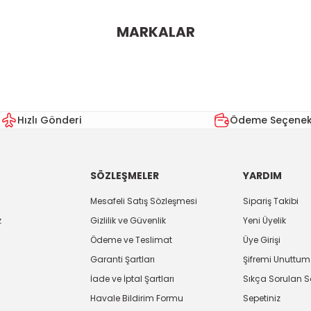
ularda yetersiz gördüğünüz noktaları öneri formunu kullanarak tarafımı
MARKALAR
Bu ürüne ilk yorumu siz yapın!
Yorum Yaz
Hızlı Gönderi
Ödeme Seçenekl
SÖZLEŞMELER
YARDIM
Mesafeli Satış Sözleşmesi
Sipariş Takibi
z
Gizlilik ve Güvenlik
Yeni Üyelik
Ödeme ve Teslimat
Üye Girişi
Gönder
Garanti Şartları
Şifremi Unuttum
İade ve İptal Şartları
Sıkça Sorulan S
Havale Bildirim Formu
Sepetiniz