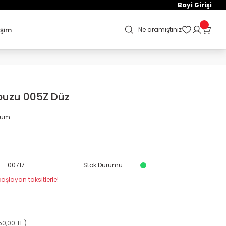
Bayi Girişi
işim
Ne aramıştınız
puzu 005Z Düz
orum
00717
Stok Durumu
aşlayan taksitlerle!
50,00 TL )