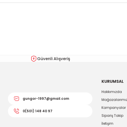
Bu ürünün fiyat bilgisi, resim, ürün açıklamalarında ve diğer kon
Görüş ve önerileriniz için teşekkür ederiz.
Ürün resmi kalitesiz, bozuk veya görüntülenemiyor.
Ürün açıklamasında eksik bilgiler bulunuyor.
Ürün bilgilerinde hatalar bulunuyor.
Güvenli Alışveriş
Ürün fiyatı diğer sitelerden daha pahalı.
Bu ürüne benzer farklı alternatifler olmalı.
KURUMSAL
Hakkımızda
gungor-1997@gmail.com
Mağazalarımı
Kampanyalar
0(501) 148 40 97
Sipariş Takip
İletişim