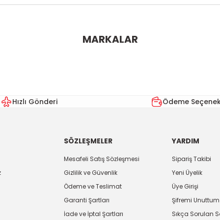
ularda yetersiz gördüğünüz noktaları öneri formunu kullanarak tarafımı
MARKALAR
Bu ürüne ilk yorumu siz yapın!
Yorum Yaz
Hızlı Gönderi
Ödeme Seçenekl
SÖZLEŞMELER
YARDIM
Mesafeli Satış Sözleşmesi
Sipariş Takibi
z
Gizlilik ve Güvenlik
Yeni Üyelik
Ödeme ve Teslimat
Üye Girişi
Gönder
Garanti Şartları
Şifremi Unuttum
İade ve İptal Şartları
Sıkça Sorulan S