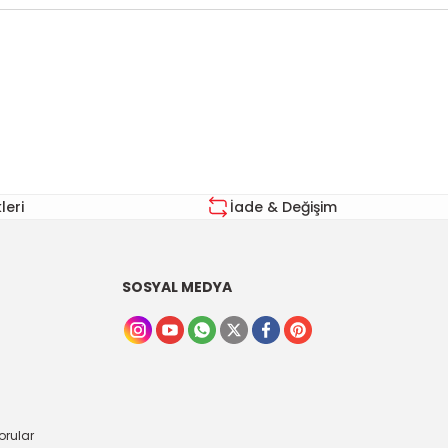
za iletebilirsiniz.
eri
İade & Değişim
SOSYAL MEDYA
orular