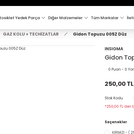
15:00'e Kadar Verilen Siparişler Aynı Gün Kargo'da!
Hoşgeldiniz !
Whatsapp İletişim için 0501 148 40 97
osiklet Yedek Parça
Diğer Malzemeler
Tüm Markalar
İlet
2000 TL VE ÜZERİ KARGO ÜCRETSİZ !
GAZ KOLU + TECHİZATLAR
Gidon Topuzu 005Z Düz
INSIGMA
Gidon To
0 Puan - 0 Y
250,00 TL
Stok Kodu
*250,00 TL den b
Seçenekler
KIRMIZI - ( 2