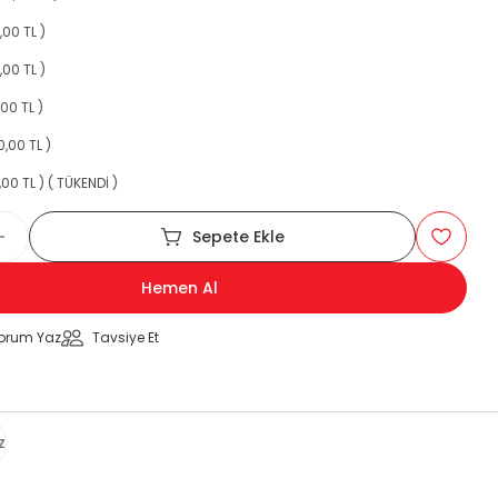
,00 TL )
,00 TL )
00 TL )
0,00 TL )
,00 TL ) ( TÜKENDİ )
Sepete Ekle
Hemen Al
orum Yaz
Tavsiye Et
z