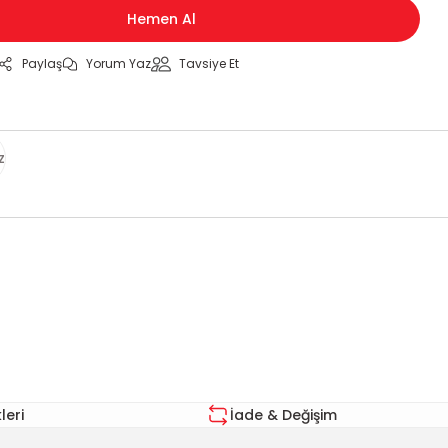
Hemen Al
Paylaş
Yorum Yaz
Tavsiye Et
z
za iletebilirsiniz.
eri
İade & Değişim