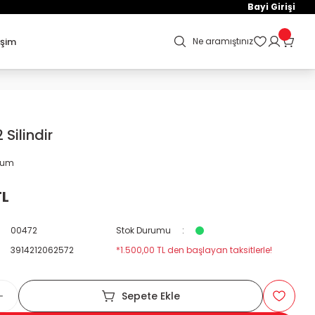
Bayi Girişi
işim
Ne aramıştınız
Silindir
orum
TL
00472
Stok Durumu
3914212062572
*1.500,00 TL den başlayan taksitlerle!
Sepete Ekle