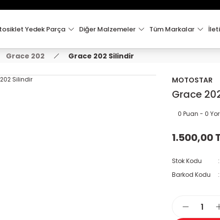
15:00'e Kadar Verilen Siparişler Aynı Gün Kargo'da!
Hoşgeldiniz !
Whatsapp İletişim için 0501 148 40 97
osiklet Yedek Parça
Diğer Malzemeler
Tüm Markalar
İlet
2000 TL VE ÜZERİ KARGO ÜCRETSİZ !
Grace 202
Grace 202 Silindir
MOTOSTAR
Grace 202 
0 Puan - 0 Y
1.500,00 
Stok Kodu
Barkod Kodu