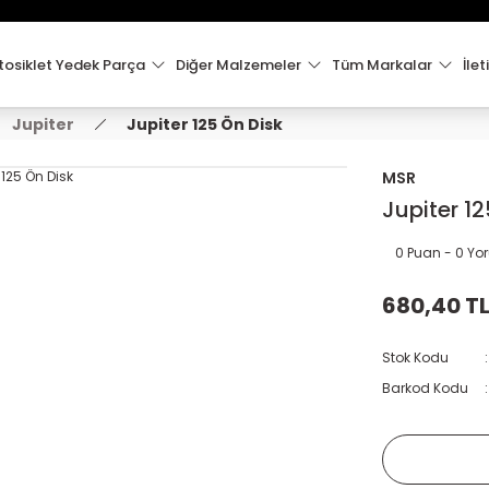
15:00'e Kadar Verilen Siparişler Aynı Gün Kargo'da!
Hoşgeldiniz !
Whatsapp İletişim için 0501 148 40 97
osiklet Yedek Parça
Diğer Malzemeler
Tüm Markalar
İlet
2000 TL VE ÜZERİ KARGO ÜCRETSİZ !
Jupiter
Jupiter 125 Ön Disk
MSR
Jupiter 12
0 Puan - 0 Y
680,40 T
Stok Kodu
Barkod Kodu