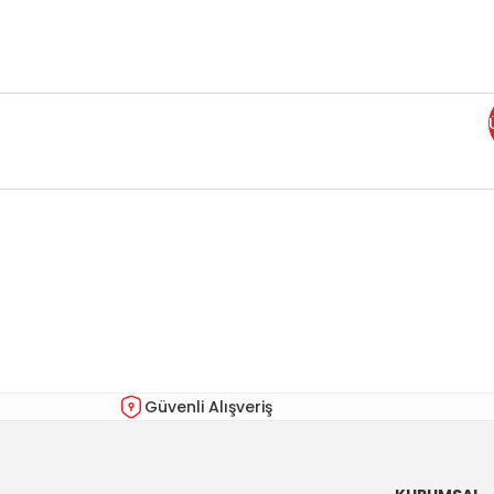
Bu ürünün fiyat bilgisi, resim, ürün açıklamalarında ve diğer kon
Görüş ve önerileriniz için teşekkür ederiz.
Ürün resmi kalitesiz, bozuk veya görüntülenemiyor.
Ürün açıklamasında eksik bilgiler bulunuyor.
Ürün bilgilerinde hatalar bulunuyor.
Güvenli Alışveriş
Ürün fiyatı diğer sitelerden daha pahalı.
Bu ürüne benzer farklı alternatifler olmalı.