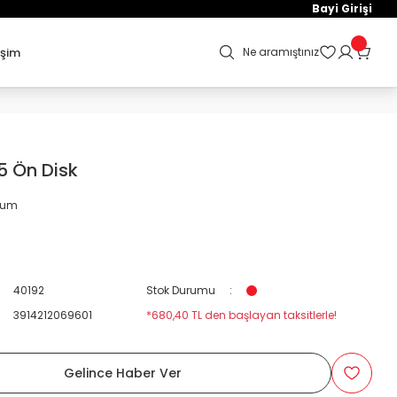
Bayi Girişi
işim
Ne aramıştınız
5 Ön Disk
orum
L
40192
Stok Durumu
3914212069601
*680,40 TL den başlayan taksitlerle!
Gelince Haber Ver