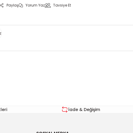
Paylaş
Yorum Yaz
Tavsiye Et
z
za iletebilirsiniz.
eri
İade & Değişim