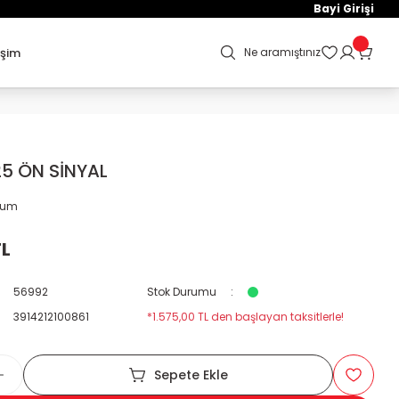
Bayi Girişi
işim
Ne aramıştınız
25 ÖN SİNYAL
orum
TL
56992
Stok Durumu
3914212100861
*1.575,00 TL den başlayan taksitlerle!
Sepete Ekle