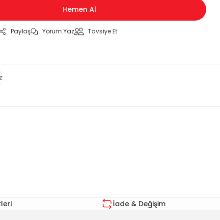
Hemen Al
Paylaş
Yorum Yaz
Tavsiye Et
z
za iletebilirsiniz.
eri
İade & Değişim