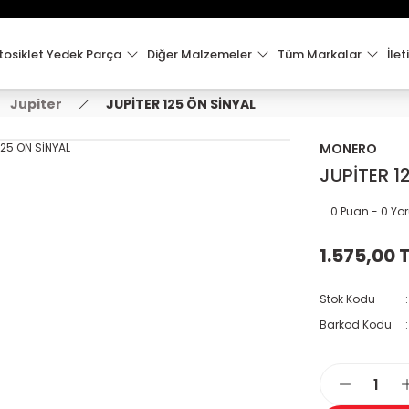
15:00'e Kadar Verilen Siparişler Aynı Gün Kargo'da!
Hoşgeldiniz !
Whatsapp İletişim için 0501 148 40 97
osiklet Yedek Parça
Diğer Malzemeler
Tüm Markalar
İlet
2000 TL VE ÜZERİ KARGO ÜCRETSİZ !
Jupiter
JUPİTER 125 ÖN SİNYAL
MONERO
JUPİTER 1
0 Puan - 0 Y
1.575,00 
Stok Kodu
Barkod Kodu