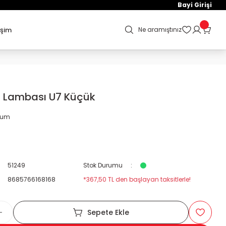
Bayi Girişi
işim
Ne aramıştınız
is Lambası U7 Küçük
orum
51249
Stok Durumu
8685766168168
*367,50 TL den başlayan taksitlerle!
Sepete Ekle