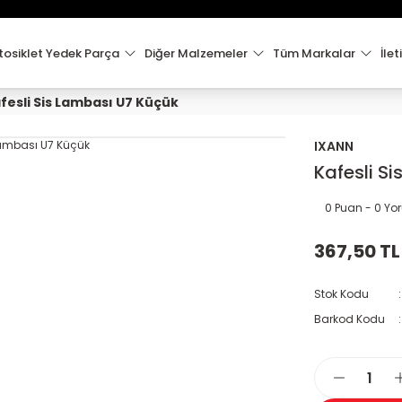
15:00'e Kadar Verilen Siparişler Aynı Gün Kargo'da!
Hoşgeldiniz !
Whatsapp İletişim için 0501 148 40 97
osiklet Yedek Parça
Diğer Malzemeler
Tüm Markalar
İlet
2000 TL VE ÜZERİ KARGO ÜCRETSİZ !
fesli Sis Lambası U7 Küçük
IXANN
Kafesli S
0 Puan - 0 Y
367,50 TL
Stok Kodu
Barkod Kodu