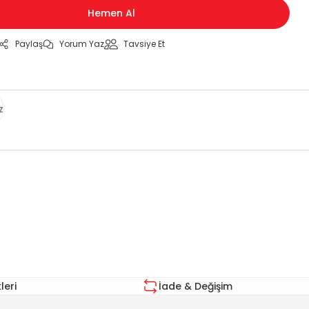
Hemen Al
Paylaş
Yorum Yaz
Tavsiye Et
z
za iletebilirsiniz.
eri
İade & Değişim