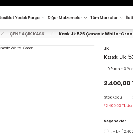
15:00'e Kadar Verilen Siparişler Aynı Gün Kargo'da!
Hoşgeldiniz !
Whatsapp İletişim için 0501 148 40 97
osiklet Yedek Parça
Diğer Malzemeler
Tüm Markalar
İlet
2000 TL VE ÜZERİ KARGO ÜCRETSİZ !
ÇENE AÇIK KASK
Kask Jk 526 Çenesiz White-Gree
JK
Kask Jk 5
0 Puan - 0 Y
2.400,00 
Stok Kodu
*2.400,00 TL den
Seçenekler
. - L - ( 2.4