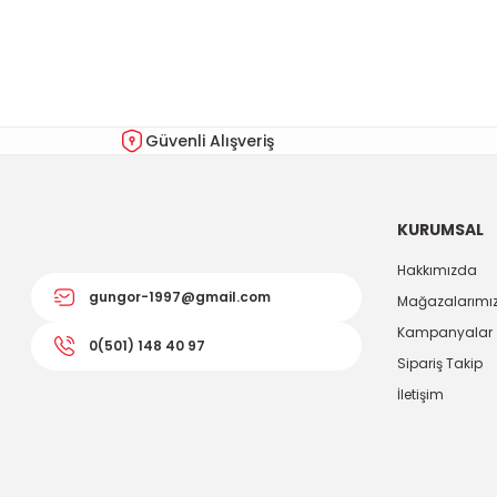
Ürün resmi kalitesiz, bozuk veya görüntülenemiyor.
Ürün açıklamasında eksik bilgiler bulunuyor.
Ürün bilgilerinde hatalar bulunuyor.
Güvenli Alışveriş
Ürün fiyatı diğer sitelerden daha pahalı.
Bu ürüne benzer farklı alternatifler olmalı.
KURUMSAL
Hakkımızda
gungor-1997@gmail.com
Mağazalarımı
Kampanyalar
0(501) 148 40 97
Sipariş Takip
İletişim