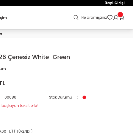
Bayi Girişi
işim
Ne aramıştınız
n
26 Çenesiz White-Green
orum
TL
00086
Stok Durumu
 başlayan taksitlerle!
00,00 TL ) ( TÜKENDİ )