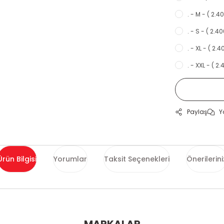
. - M - ( 2.4
. - S - ( 2.4
. - XL - ( 2.
. - XXL - ( 2
Paylaş
Y
Ürün Bilgisi
Yorumlar
Taksit Seçenekleri
Önerilerini
ularda yetersiz gördüğünüz noktaları öneri formunu kullanarak tarafımı