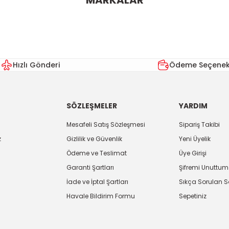
MARKALAR
Bu ürüne ilk yorumu siz yapın!
Yorum Yaz
Hızlı Gönderi
Ödeme Seçenekl
SÖZLEŞMELER
YARDIM
Mesafeli Satış Sözleşmesi
Sipariş Takibi
z
Gizlilik ve Güvenlik
Yeni Üyelik
Ödeme ve Teslimat
Üye Girişi
Gönder
Garanti Şartları
Şifremi Unuttum
İade ve İptal Şartları
Sıkça Sorulan S
Havale Bildirim Formu
Sepetiniz